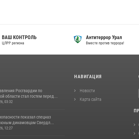
ВАШ КОНТРОЛЬ
Антитеррор Урал
ЦЛРР региона
Вместе против террора!
И
НАВИГАЦИЯ
авления Росгвардии по
Новости
й области стал гостем перед...
Карта сайта
26, 03:32
П
зопасности показал спецназ
 юным динамовцам Свердл...
26, 12:27