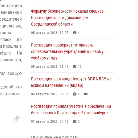
онстантина
Формулу безопасности показал спецназ
пециальной
Росгвардии юным динамовцам
ководителей
Свердловской области
иальных,
гиона.
05 августа 2026, 12:27
4
оялась по
Росгвардия проверяет готовность
и прошла в
образовательных учреждений к новому
бурга. На
учебному году
парламента,
05 августа 2026, 05:44
10
тил особую
Росгвардия противодействует БПЛА ВСУ на
.
южном направлении (видео)
довой, кто
й страны» -
04 августа 2026, 09:57
2
1
Росгвардия приняла участие в обеспечении
безопасности Дня города в Екатеринбурге
03 августа 2026, 07:43
3
Росгвардия приняла участие в
ПОПУЛЯРНЫЕ НОВОСТИ