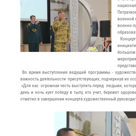
национа
Петрачк
военной 
военно
образова
Концерт
инициати
большом
мероприя
представ
Во время выступления ведущий программы - художестве
важность деятельности присутствующих, подчеркнув их осо
«Для нас огромная честь выступить перед людьми, котор
день и ночь кует победу в тылу, кто учит, бережет здоро
отметил в завершении концерта художественный руководит