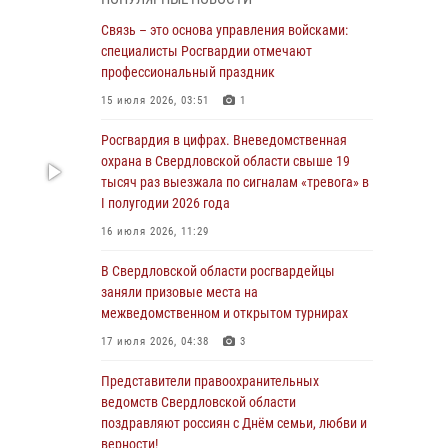
межведомственном антитеррористическом
учении в Свердловской области
Связь – это основа управления войсками:
специалисты Росгвардии отмечают
31 июля 2026, 12:27
1
профессиональный праздник
Росгвардия обеспечивает безопасность
15 июля 2026, 03:51
1
граждан на южном направлении
Росгвардия в цифрах. Вневедомственная
31 июля 2026, 06:56
1
охрана в Свердловской области свыше 19
тысяч раз выезжала по сигналам «тревога» в
Представитель Управления Росгвардии по
I полугодии 2026 года
Свердловской области рассказал об итогах
работы подразделения в эфире
16 июля 2026, 11:29
телекомпании «Телекон»
В Свердловской области росгвардейцы
30 июля 2026, 11:33
1
заняли призовые места на
межведомственном и открытом турнирах
В Свердловской области росгвардейцы стали
призерами спартакиады «Динамо» памяти
17 июля 2026, 04:38
3
погибшего офицера милиции
Представители правоохранительных
29 июля 2026, 12:30
6
ведомств Свердловской области
поздравляют россиян с Днём семьи, любви и
Православные священники поддержали
верности!
росгвардейцев в зоне СВО