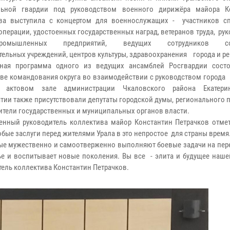
льной гвардии под руководством военного дирижёра майора К
ова выступила с концертом для военнослужащих - участников с
операции, удостоенных государственных наград, ветеранов труда, ру
-промышленных предприятий, ведущих сотрудников соц
тельных учреждений, центров культуры, здравоохранения города и ре
ная программа одного из ведущих ансамблей Росгвардии сост
ве командования округа во взаимодействии с руководством города 
 актовом зале администрации Чкаловского района Екатерин
тии также присутствовали депутаты городской думы, регионального 
ители государственных и муниципальных органов власти.
нный руководитель коллектива майор Константин Петрачков отме
бые заслуги перед жителями Урала в это непростое для страны время
ые мужественно и самоотверженно выполняют боевые задачи на пере
вье и воспитывает новые поколения. Вы все - элита и будущее наше
ель коллектива Константин Петрачков.