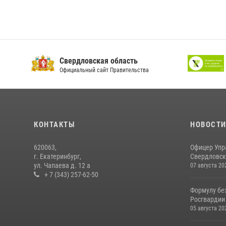
Свердловская область
Официальный сайт Правительства
КОНТАКТЫ
НОВОСТ
620063,
Офицер Упр
г. Екатеринбург,
Свердловско
ул. Чапаева д. 12 а
07 августа 20
+ 7 (343) 257-62-50
Формулу бе
Росгвардии
05 августа 20