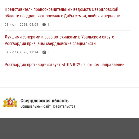
28 июля 2026, 09:42
4
Представители правоохранительных ведомств Свердловской
области поздравляют россиян с Днём семьи, любви и верности!
08 июля 2026, 04:05
1
Лучшими саперами и взрывотехниками в Уральском округе
Росгвардии признаны свердловские специалисты
09 июля 2026, 11:14
5
Росгвардия противодействует БПЛА ВСУ на южном направлении
(видео)
04 августа 2026, 09:57
2
1
Сотрудник свердловского СОБР поднялся на пьедестал почета
Всероссийского чемпионата Росгвардии по боксу
Свердловская область
Официальный сайт Правительства
08 июля 2026, 12:02
5
В Екатеринбурге прошел чемпионат Управления Росгвардии по
Свердловской области по комплексному единоборству
07 июля 2026, 10:39
3