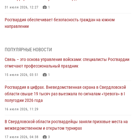
31 июля 2026, 12:27
1
Росгвардия обеспечивает безопасность граждан на южном
направлении
31 июля 2026, 06:56
1
Представитель Управления Росгвардии по Свердловской области
ПОПУЛЯРНЫЕ НОВОСТИ
рассказал об итогах работы подразделения в эфире телекомпании
Связь – это основа управления войсками: специалисты Росгвардии
«Телекон»
отмечают профессиональный праздник
30 июля 2026, 11:33
1
15 июля 2026, 03:51
1
В Свердловской области росгвардейцы стали призерами
Росгвардия в цифрах. Вневедомственная охрана в Свердловской
спартакиады «Динамо» памяти погибшего офицера милиции
области свыше 19 тысяч раз выезжала по сигналам «тревога» в I
29 июля 2026, 12:30
6
полугодии 2026 года
Православные священники поддержали росгвардейцев в зоне СВО
16 июля 2026, 11:29
28 июля 2026, 11:03
В Свердловской области росгвардейцы заняли призовые места на
межведомственном и открытом турнирах
Свердловские росгвардейцы завоевали медали на окружном
чемпионате по комплексному единоборству
17 июля 2026, 04:38
3