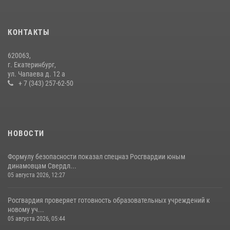
Спецназ Росгвардии отработал навыки десантирования на Урале
16 июля 2026, 13:07
4
КОНТАКТЫ
Росгвардия и МВД обеспечили безопасность Международной
620063,
промышленной выставки «Иннопром-2026»
г. Екатеринбург,
ул. Чапаева д. 12 а
10 июля 2026, 12:35
3
+ 7 (343) 257-62-50
НОВОСТИ
Формулу безопасности показал спецназ Росгвардии юным
динамовцам Свердл...
05 августа 2026, 12:27
Росгвардия проверяет готовность образовательных учреждений к
новому уч...
05 августа 2026, 05:44