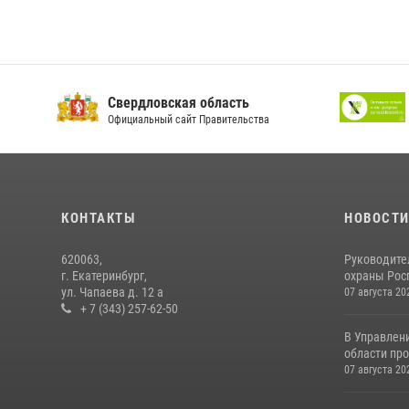
Свердловская область
Официальный сайт Правительства
КОНТАКТЫ
НОВОСТ
620063,
Руководите
г. Екатеринбург,
охраны Росг
ул. Чапаева д. 12 а
07 августа 20
+ 7 (343) 257-62-50
В Управлен
области про
07 августа 20