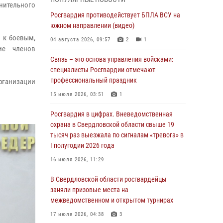
учебному году
нительного
Росгвардия противодействует БПЛА ВСУ на
05 августа 2026, 05:44
10
южном направлении (видео)
Росгвардия противодействует БПЛА ВСУ на
 к боевым,
04 августа 2026, 09:57
2
1
южном направлении (видео)
ие членов
Связь – это основа управления войсками:
04 августа 2026, 09:57
2
1
специалисты Росгвардии отмечают
Росгвардия приняла участие в обеспечении
профессиональный праздник
рганизации
безопасности Дня города в Екатеринбурге
15 июля 2026, 03:51
1
03 августа 2026, 07:43
3
Росгвардия в цифрах. Вневедомственная
Росгвардия приняла участие в
охрана в Свердловской области свыше 19
межведомственном антитеррористическом
тысяч раз выезжала по сигналам «тревога» в
учении в Свердловской области
I полугодии 2026 года
31 июля 2026, 12:27
1
16 июля 2026, 11:29
Росгвардия обеспечивает безопасность
В Свердловской области росгвардейцы
граждан на южном направлении
заняли призовые места на
межведомственном и открытом турнирах
31 июля 2026, 06:56
1
17 июля 2026, 04:38
3
Представитель Управления Росгвардии по