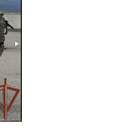
«Динамо» на всероссийском турнире по
хоккею
14 июля 2026, 11:06
4
Росгвардия и МВД обеспечили безопасность
Международной промышленной выставки
«Иннопром-2026»
10 июля 2026, 12:35
3