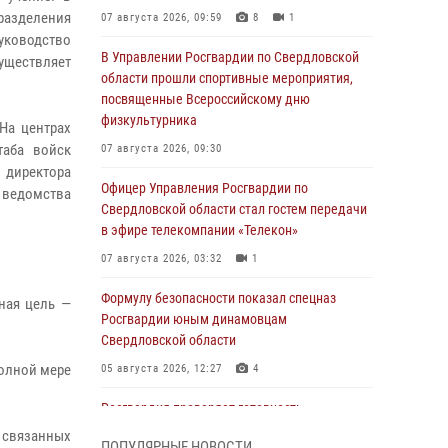
дразделения
07 августа 2026, 09:59
8
1
руководство
В Управлении Росгвардии по Свердловской
уществляет
области прошли спортивные мероприятия,
посвященные Всероссийскому дню
физкультурника
На центрах
таба войск
07 августа 2026, 09:30
директора
Офицер Управления Росгвардии по
ы ведомства
Свердловской области стал гостем передачи
в эфире телекомпании «Телекон»
07 августа 2026, 03:32
1
Формулу безопасности показал спецназ
ная цель —
Росгвардии юным динамовцам
Свердловской области
полной мере
05 августа 2026, 12:27
4
Росгвардия проверяет готовность
образовательных учреждений к новому
е связанных
ПОПУЛЯРНЫЕ НОВОСТИ