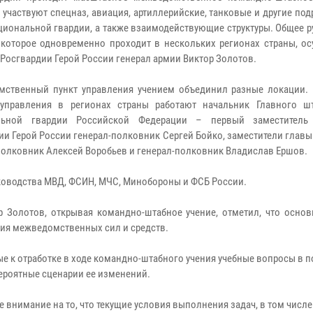
 участвуют спецназ, авиация, артиллерийские, танковые и другие по
циональной гвардии, а также взаимодействующие структуры. Общее 
 которое одновременно проходит в нескольких регионах страны, ос
 Росгвардии Герой России генерал армии Виктор Золотов.
ственный пункт управления учением объединил разные локации. 
 управления в регионах страны работают начальник Главного ш
льной гвардии Российской Федерации – первый заместитель 
ии Герой России генерал-полковник Сергей Бойко, заместители глав
полковник Алексей Воробьев и генерал-полковник Владислав Ершов.
уководства МВД, ФСИН, МЧС, Минобороны и ФСБ России.
р Золотов, открывая командно-штабное учение, отметил, что основ
ния межведомственных сил и средств.
е к отработке в ходе командно-штабного учения учебные вопросы в 
ероятные сценарии ее изменений.
е внимание на то, что текущие условия выполнения задач, в том числ