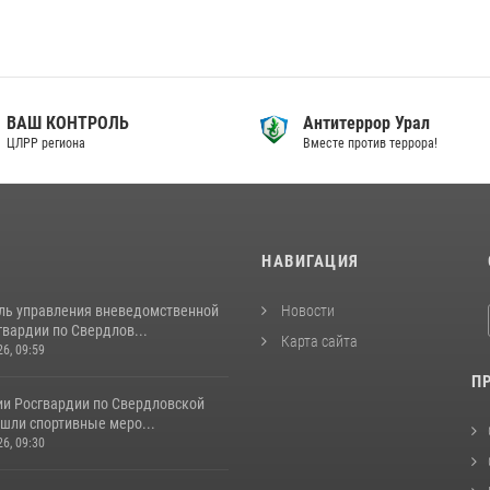
ВАШ КОНТРОЛЬ
Антитеррор Урал
ЦЛРР региона
Вместе против террора!
И
НАВИГАЦИЯ
ль управления вневедомственной
Новости
вардии по Свердлов...
Карта сайта
26, 09:59
П
ии Росгвардии по Свердловской
шли спортивные меро...
26, 09:30