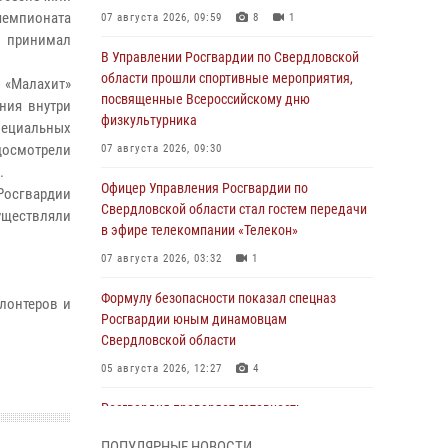
чемпионата
07 августа 2026, 09:59
8
1
 принимал
В Управлении Росгвардии по Свердловской
области прошли спортивные мероприятия,
 «Малахит»
посвященные Всероссийскому дню
ния внутри
физкультурника
пециальных
осмотрели
07 августа 2026, 09:30
.
Офицер Управления Росгвардии по
Росгвардии
Свердловской области стал гостем передачи
существляли
в эфире телекомпании «Телекон»
07 августа 2026, 03:32
1
Формулу безопасности показал спецназ
лонтеров и
Росгвардии юным динамовцам
Свердловской области
05 августа 2026, 12:27
4
Росгвардия проверяет готовность
образовательных учреждений к новому
ПОПУЛЯРНЫЕ НОВОСТИ