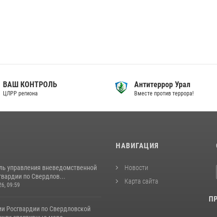
ВАШ КОНТРОЛЬ
Антитеррор Урал
ЦЛРР региона
Вместе против террора!
И
НАВИГАЦИЯ
ль управления вневедомственной
Новости
вардии по Свердлов...
Карта сайта
26, 09:59
П
ии Росгвардии по Свердловской