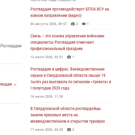
учебному году
Росгвардия противодействует БПЛА ВСУ на
05 августа 2026, 05:44
10
южном направлении (видео)
Росгвардия противодействует БПЛА ВСУ на
04 августа 2026, 09:57
2
1
южном направлении (видео)
Связь – это основа управления войсками:
04 августа 2026, 09:57
2
1
специалисты Росгвардии отмечают
 Росгвардии
Росгвардия приняла участие в обеспечении
профессиональный праздник
безопасности Дня города в Екатеринбурге
15 июля 2026, 03:51
1
03 августа 2026, 07:43
3
Росгвардия в цифрах. Вневедомственная
Росгвардия приняла участие в
охрана в Свердловской области свыше 19
межведомственном антитеррористическом
тысяч раз выезжала по сигналам «тревога» в
ующая →
учении в Свердловской области
I полугодии 2026 года
31 июля 2026, 12:27
1
16 июля 2026, 11:29
Росгвардия обеспечивает безопасность
В Свердловской области росгвардейцы
граждан на южном направлении
заняли призовые места на
межведомственном и открытом турнирах
31 июля 2026, 06:56
1
17 июля 2026, 04:38
3
Представитель Управления Росгвардии по