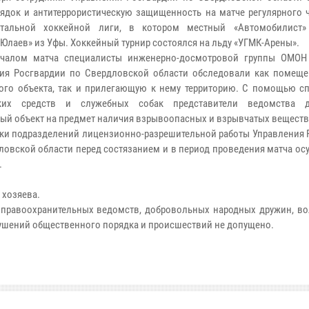
ядок и антитеррористическую защищенность на матче регулярного 
нтальной хоккейной лиги, в котором местный «Автомобилист»
 Юлаев» из Уфы. Хоккейный турнир состоялся на льду «УГМК-Арены».
ачалом матча специалисты инженерно-досмотровой группы ОМОН
ия Росгвардии по Свердловской области обследовали как помеще
ого объекта, так и прилегающую к нему территорию. С помощью с
ских средств и служебных собак представители ведомства д
ый объект на предмет наличия взрывоопасных и взрывчатых веществ
ки подразделений лицензионно-разрешительной работы Управления 
ловской области перед состязанием и в период проведения матча о
.
 хозяева.
правоохранительных ведомств, добровольных народных дружин, во
рушений общественного порядка и происшествий не допущено.