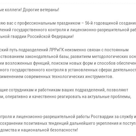
е коллеги! Дорогие ветераны!
яю вас с профессиональным праздником – 56-й годовщиной создани
лений государственного контроля и лицензионно-разрешительной ра
ьной гвардии Российской Федерации!
ский путь подразделений ЛРРиГК неизменно связан с постоянным
ствованием законодательной базы, развитием методологических ос
ии возложенных функций, поиском новых форм и способов обеспече
ного государственного контроля в установленных сферах деятельност
применением современных технологических инструментов.
ущие сотрудникам и работникам ваших подразделений, позволяют
и, оперативно и качественно реагировать на актуальные проблемы,
троля и лицензионно-разрешительной работы Росгвардии за службу 
в сохранении позитивных тенденций дальнейшего укрепления и посту
едомства и национальной безопасности!