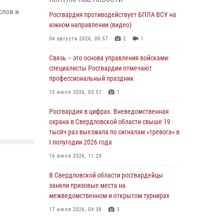
учебному году
слов и
Росгвардия противодействует БПЛА ВСУ на
05 августа 2026, 05:44
10
южном направлении (видео)
Росгвардия противодействует БПЛА ВСУ на
04 августа 2026, 09:57
2
1
южном направлении (видео)
Связь – это основа управления войсками:
04 августа 2026, 09:57
2
1
специалисты Росгвардии отмечают
Росгвардия приняла участие в обеспечении
профессиональный праздник
безопасности Дня города в Екатеринбурге
15 июля 2026, 03:51
1
03 августа 2026, 07:43
3
Росгвардия в цифрах. Вневедомственная
Росгвардия приняла участие в
охрана в Свердловской области свыше 19
межведомственном антитеррористическом
тысяч раз выезжала по сигналам «тревога» в
учении в Свердловской области
I полугодии 2026 года
31 июля 2026, 12:27
1
16 июля 2026, 11:29
Росгвардия обеспечивает безопасность
В Свердловской области росгвардейцы
граждан на южном направлении
заняли призовые места на
межведомственном и открытом турнирах
31 июля 2026, 06:56
1
17 июля 2026, 04:38
3
Представитель Управления Росгвардии по