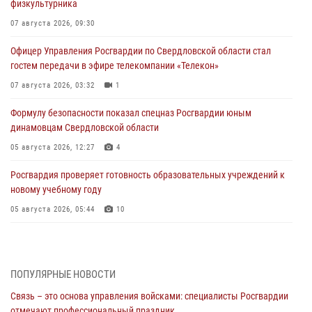
физкультурника
07 августа 2026, 09:30
Офицер Управления Росгвардии по Свердловской области стал
гостем передачи в эфире телекомпании «Телекон»
07 августа 2026, 03:32
1
Формулу безопасности показал спецназ Росгвардии юным
динамовцам Свердловской области
05 августа 2026, 12:27
4
Росгвардия проверяет готовность образовательных учреждений к
новому учебному году
05 августа 2026, 05:44
10
Росгвардия противодействует БПЛА ВСУ на южном направлении
(видео)
04 августа 2026, 09:57
2
1
ПОПУЛЯРНЫЕ НОВОСТИ
Связь – это основа управления войсками: специалисты Росгвардии
Росгвардия приняла участие в обеспечении безопасности Дня
отмечают профессиональный праздник