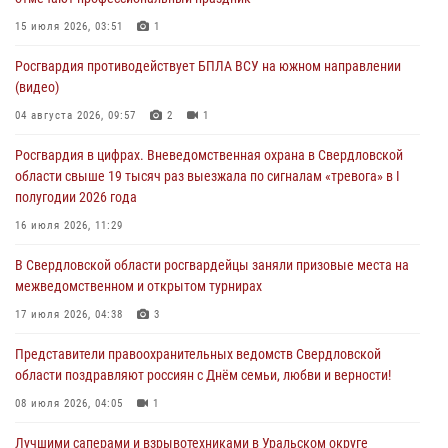
города в Екатеринбурге
15 июля 2026, 03:51
1
03 августа 2026, 07:43
3
Росгвардия противодействует БПЛА ВСУ на южном направлении
Росгвардия приняла участие в межведомственном
(видео)
антитеррористическом учении в Свердловской области
04 августа 2026, 09:57
2
1
31 июля 2026, 12:27
1
Росгвардия в цифрах. Вневедомственная охрана в Свердловской
Росгвардия обеспечивает безопасность граждан на южном
области свыше 19 тысяч раз выезжала по сигналам «тревога» в I
направлении
полугодии 2026 года
31 июля 2026, 06:56
1
16 июля 2026, 11:29
Представитель Управления Росгвардии по Свердловской области
В Свердловской области росгвардейцы заняли призовые места на
рассказал об итогах работы подразделения в эфире телекомпании
межведомственном и открытом турнирах
«Телекон»
17 июля 2026, 04:38
3
30 июля 2026, 11:33
1
Представители правоохранительных ведомств Свердловской
области поздравляют россиян с Днём семьи, любви и верности!
08 июля 2026, 04:05
1
Лучшими саперами и взрывотехниками в Уральском округе