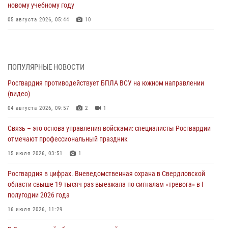
новому учебному году
05 августа 2026, 05:44
10
Росгвардия противодействует БПЛА ВСУ на южном направлении
(видео)
04 августа 2026, 09:57
2
1
ПОПУЛЯРНЫЕ НОВОСТИ
Росгвардия противодействует БПЛА ВСУ на южном направлении
Росгвардия приняла участие в обеспечении безопасности Дня
(видео)
города в Екатеринбурге
04 августа 2026, 09:57
2
1
03 августа 2026, 07:43
3
Связь – это основа управления войсками: специалисты Росгвардии
Росгвардия приняла участие в межведомственном
отмечают профессиональный праздник
антитеррористическом учении в Свердловской области
15 июля 2026, 03:51
1
31 июля 2026, 12:27
1
Росгвардия в цифрах. Вневедомственная охрана в Свердловской
Росгвардия обеспечивает безопасность граждан на южном
области свыше 19 тысяч раз выезжала по сигналам «тревога» в I
направлении
полугодии 2026 года
31 июля 2026, 06:56
1
16 июля 2026, 11:29
Представитель Управления Росгвардии по Свердловской области