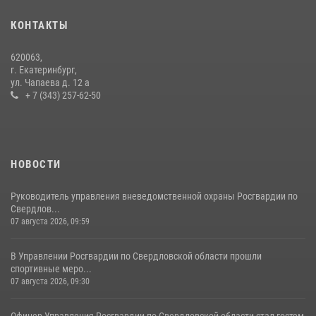
10 июля 2026, 12:35
3
КОНТАКТЫ
Идем на штурм: ОМОН под Нижним Тагилом провел тактико-
620063,
специальное занятие
г. Екатеринбург,
ул. Чапаева д. 12 а
27 июля 2026, 12:37
15
+ 7 (343) 257-62-50
НОВОСТИ
Руководитель управления вневедомственной охраны Росгвардии по
Свердлов...
07 августа 2026, 09:59
В Управлении Росгвардии по Свердловской области прошли
спортивные меро...
07 августа 2026, 09:30
Офицер Управления Росгвардии по Свердловской области стал гостем