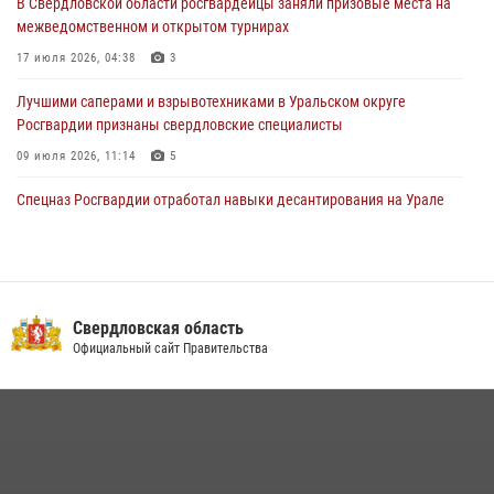
В Свердловской области росгвардейцы заняли призовые места на
рассказал об итогах работы подразделения в эфире телекомпании
межведомственном и открытом турнирах
«Телекон»
17 июля 2026, 04:38
3
30 июля 2026, 11:33
1
Лучшими саперами и взрывотехниками в Уральском округе
Росгвардии признаны свердловские специалисты
09 июля 2026, 11:14
5
Спецназ Росгвардии отработал навыки десантирования на Урале
16 июля 2026, 13:07
4
Сборная Росгвардии завоевала Кубок «Динамо» на всероссийском
турнире по хоккею
Свердловская область
14 июля 2026, 11:06
4
Официальный сайт Правительства
Росгвардия приняла участие в межведомственном
антитеррористическом учении в Свердловской области
31 июля 2026, 12:27
1
Росгвардия и МВД обеспечили безопасность Международной
промышленной выставки «Иннопром-2026»