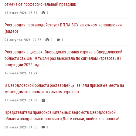
отмечают профессиональный праздник
города в Екатеринбурге
15 июля 2026, 03:51
1
03 августа 2026, 07:43
3
Росгвардия противодействует БПЛА ВСУ на южном направлении
Росгвардия приняла участие в межведомственном
(видео)
антитеррористическом учении в Свердловской области
04 августа 2026, 09:57
2
1
31 июля 2026, 12:27
1
Росгвардия в цифрах. Вневедомственная охрана в Свердловской
Росгвардия обеспечивает безопасность граждан на южном
области свыше 19 тысяч раз выезжала по сигналам «тревога» в I
направлении
полугодии 2026 года
31 июля 2026, 06:56
1
16 июля 2026, 11:29
Представитель Управления Росгвардии по Свердловской области
В Свердловской области росгвардейцы заняли призовые места на
рассказал об итогах работы подразделения в эфире телекомпании
межведомственном и открытом турнирах
«Телекон»
17 июля 2026, 04:38
3
30 июля 2026, 11:33
1
Представители правоохранительных ведомств Свердловской
области поздравляют россиян с Днём семьи, любви и верности!
08 июля 2026, 04:05
1