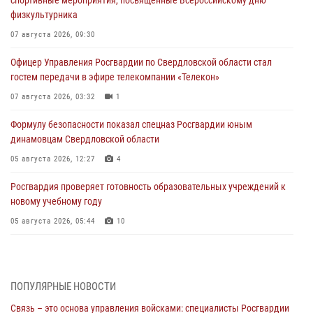
физкультурника
07 августа 2026, 09:30
Офицер Управления Росгвардии по Свердловской области стал
гостем передачи в эфире телекомпании «Телекон»
07 августа 2026, 03:32
1
Формулу безопасности показал спецназ Росгвардии юным
динамовцам Свердловской области
05 августа 2026, 12:27
4
Росгвардия проверяет готовность образовательных учреждений к
новому учебному году
05 августа 2026, 05:44
10
Росгвардия противодействует БПЛА ВСУ на южном направлении
(видео)
04 августа 2026, 09:57
2
1
ПОПУЛЯРНЫЕ НОВОСТИ
Связь – это основа управления войсками: специалисты Росгвардии
Росгвардия приняла участие в обеспечении безопасности Дня