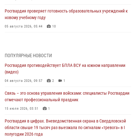
Росгвардия проверяет готовность образовательных учреждений к
новому учебному году
05 августа 2026, 05:44
10
Росгвардия противодействует БПЛА ВСУ на южном направлении
(видео)
04 августа 2026, 09:57
2
1
ПОПУЛЯРНЫЕ НОВОСТИ
Росгвардия противодействует БПЛА ВСУ на южном направлении
Росгвардия приняла участие в обеспечении безопасности Дня
(видео)
города в Екатеринбурге
04 августа 2026, 09:57
2
1
03 августа 2026, 07:43
3
Связь – это основа управления войсками: специалисты Росгвардии
Росгвардия приняла участие в межведомственном
отмечают профессиональный праздник
антитеррористическом учении в Свердловской области
15 июля 2026, 03:51
1
31 июля 2026, 12:27
1
Росгвардия в цифрах. Вневедомственная охрана в Свердловской
Росгвардия обеспечивает безопасность граждан на южном
области свыше 19 тысяч раз выезжала по сигналам «тревога» в I
направлении
полугодии 2026 года
31 июля 2026, 06:56
1