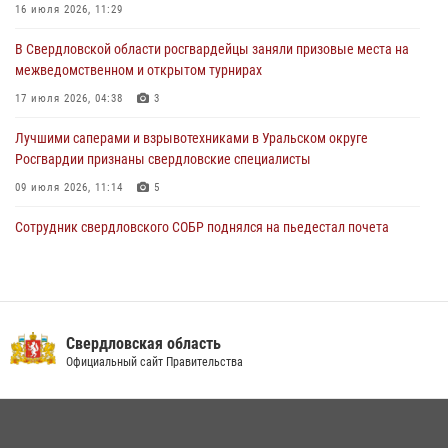
16 июля 2026, 11:29
Представитель Управления Росгвардии по Свердловской области
В Свердловской области росгвардейцы заняли призовые места на
рассказал об итогах работы подразделения в эфире телекомпании
межведомственном и открытом турнирах
«Телекон»
17 июля 2026, 04:38
3
30 июля 2026, 11:33
1
Лучшими саперами и взрывотехниками в Уральском округе
Росгвардии признаны свердловские специалисты
09 июля 2026, 11:14
5
Сотрудник свердловского СОБР поднялся на пьедестал почета
Всероссийского чемпионата Росгвардии по боксу
08 июля 2026, 12:02
5
Спецназ Росгвардии отработал навыки десантирования на Урале
Свердловская область
16 июля 2026, 13:07
4
Официальный сайт Правительства
Росгвардия приняла участие в межведомственном
антитеррористическом учении в Свердловской области
31 июля 2026, 12:27
1