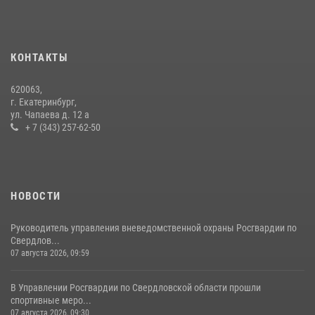
Сборная Росгвардии завоевала Кубок «Динамо» на всероссийском
турнире по хоккею
14 июля 2026, 11:06
4
КОНТАКТЫ
Росгвардия и МВД обеспечили безопасность Международной
620063,
промышленной выставки «Иннопром-2026»
г. Екатеринбург,
ул. Чапаева д. 12 а
10 июля 2026, 12:35
3
+ 7 (343) 257-62-50
НОВОСТИ
Руководитель управления вневедомственной охраны Росгвардии по
Свердлов...
07 августа 2026, 09:59
В Управлении Росгвардии по Свердловской области прошли
спортивные меро...
07 августа 2026, 09:30