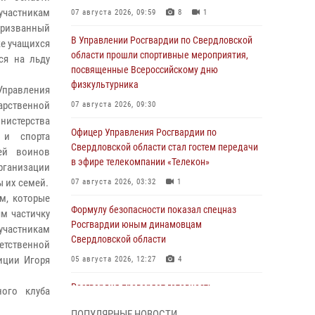
частникам
07 августа 2026, 09:59
8
1
призванный
В Управлении Росгвардии по Свердловской
же учащихся
области прошли спортивные мероприятия,
ся на льду
посвященные Всероссийскому дню
физкультурника
Управления
рственной
07 августа 2026, 09:30
нистерства
Офицер Управления Росгвардии по
 и спорта
Свердловской области стал гостем передачи
мей воинов
в эфире телекомпании «Телекон»
рганизации
 их семей.
07 августа 2026, 03:32
1
ям, которые
Формулу безопасности показал спецназ
м частичку
Росгвардии юным динамовцам
участникам
Свердловской области
ветственной
иции Игоря
05 августа 2026, 12:27
4
Росгвардия проверяет готовность
ого клуба
образовательных учреждений к новому
ПОПУЛЯРНЫЕ НОВОСТИ