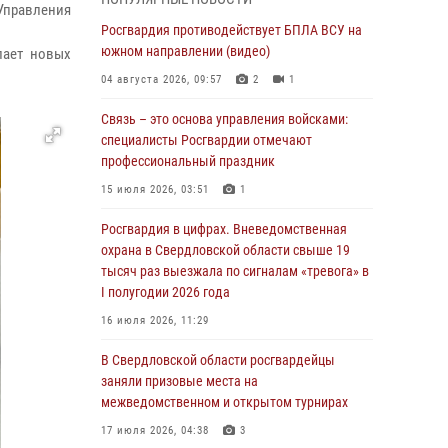
учебному году
Управления
Росгвардия противодействует БПЛА ВСУ на
05 августа 2026, 05:44
10
южном направлении (видео)
лает новых
Росгвардия противодействует БПЛА ВСУ на
04 августа 2026, 09:57
2
1
южном направлении (видео)
Связь – это основа управления войсками:
04 августа 2026, 09:57
2
1
специалисты Росгвардии отмечают
Росгвардия приняла участие в обеспечении
профессиональный праздник
безопасности Дня города в Екатеринбурге
15 июля 2026, 03:51
1
03 августа 2026, 07:43
3
Росгвардия в цифрах. Вневедомственная
Росгвардия приняла участие в
охрана в Свердловской области свыше 19
межведомственном антитеррористическом
тысяч раз выезжала по сигналам «тревога» в
учении в Свердловской области
I полугодии 2026 года
31 июля 2026, 12:27
1
16 июля 2026, 11:29
Росгвардия обеспечивает безопасность
В Свердловской области росгвардейцы
граждан на южном направлении
заняли призовые места на
межведомственном и открытом турнирах
31 июля 2026, 06:56
1
17 июля 2026, 04:38
3
Представитель Управления Росгвардии по