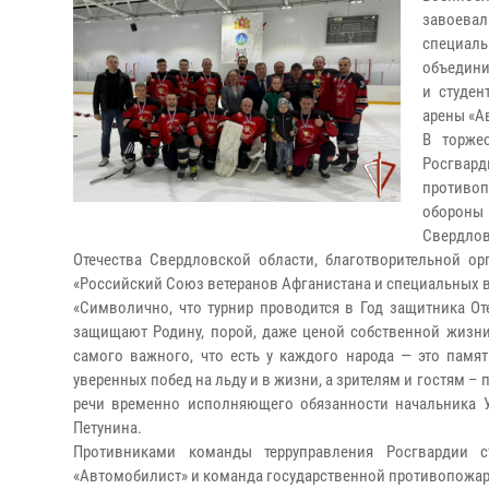
завоева
специал
объединит
и студен
арены «А
В торже
Росгвар
противо
обороны
Свердло
Отечества Свердловской области, благотворительной ор
«Российский Союз ветеранов Афганистана и специальных в
«Символично, что турнир проводится в Год защитника От
защищают Родину, порой, даже ценой собственной жизни.
самого важного, что есть у каждого народа — это памя
уверенных побед на льду и в жизни, а зрителям и гостям –
речи временно исполняющего обязанности начальника 
Петунина.
Противниками команды терруправления Росгвардии с
«Автомобилист» и команда государственной противопожа