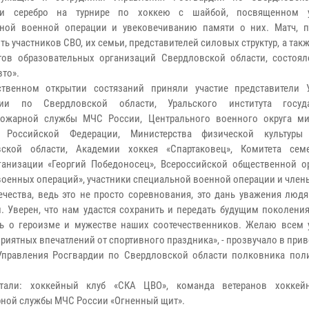
ли серебро на турнире по хоккею с шайбой, посвященном у
ьной военной операции и увековечиванию памяти о них. Матч, 
ь участников СВО, их семьи, представителей силовых структур, а так
тов образовательных организаций Свердловской области, состоял
вто».
ственном открытии состязаний приняли участие представители 
дии по Свердловской области, Уральского института госуда
пожарной службы МЧС России, Центрального военного округа ми
 Российской Федерации, Министерства физической культуры
вской области, Академии хоккея «Спартаковец», Комитета се
ганизации «Георгий Победоносец», Всероссийской общественной о
оенных операций», участники специальной военной операции и члены
ечества, ведь это не просто соревнования, это дань уважения люд
 Уверен, что нам удастся сохранить и передать будущим поколения
ть о героизме и мужестве наших соотечественников. Желаю всем 
 приятных впечатлений от спортивного праздника», - прозвучало в при
Управления Росгвардии по Свердловской области полковника пол
тали: хоккейный клуб «СКА ЦВО», команда ветеранов хоккейн
рной службы МЧС России «Огненный щит».