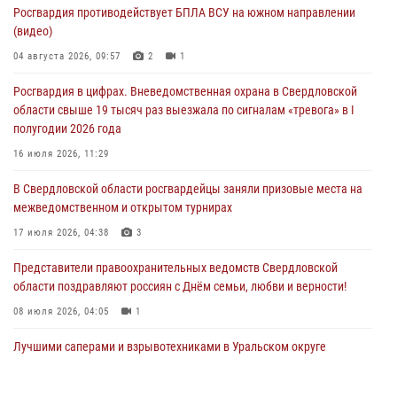
Росгвардия противодействует БПЛА ВСУ на южном направлении
Росгвардия приняла участие в межведомственном
(видео)
антитеррористическом учении в Свердловской области
04 августа 2026, 09:57
2
1
31 июля 2026, 12:27
1
Росгвардия в цифрах. Вневедомственная охрана в Свердловской
Росгвардия обеспечивает безопасность граждан на южном
области свыше 19 тысяч раз выезжала по сигналам «тревога» в I
направлении
полугодии 2026 года
31 июля 2026, 06:56
1
16 июля 2026, 11:29
Представитель Управления Росгвардии по Свердловской области
В Свердловской области росгвардейцы заняли призовые места на
рассказал об итогах работы подразделения в эфире телекомпании
межведомственном и открытом турнирах
«Телекон»
17 июля 2026, 04:38
3
30 июля 2026, 11:33
1
Представители правоохранительных ведомств Свердловской
области поздравляют россиян с Днём семьи, любви и верности!
08 июля 2026, 04:05
1
Лучшими саперами и взрывотехниками в Уральском округе
Росгвардии признаны свердловские специалисты
09 июля 2026, 11:14
5