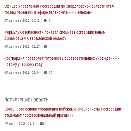
Офицер Управления Росгвардии по Свердловской области стал
гостем передачи в эфире телекомпании «Телекон»
07 августа 2026, 03:32
1
Формулу безопасности показал спецназ Росгвардии юным
динамовцам Свердловской области
05 августа 2026, 12:27
4
Росгвардия проверяет готовность образовательных учреждений к
новому учебному году
05 августа 2026, 05:44
10
Росгвардия противодействует БПЛА ВСУ на южном направлении
(видео)
04 августа 2026, 09:57
2
1
ПОПУЛЯРНЫЕ НОВОСТИ
Связь – это основа управления войсками: специалисты Росгвардии
Росгвардия приняла участие в обеспечении безопасности Дня
отмечают профессиональный праздник
города в Екатеринбурге
15 июля 2026, 03:51
1
03 августа 2026, 07:43
3