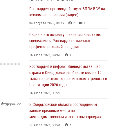
учебному году
Росгвардия противодействует БПЛА ВСУ на
05 августа 2026, 05:44
10
южном направлении (видео)
Росгвардия противодействует БПЛА ВСУ на
04 августа 2026, 09:57
2
1
южном направлении (видео)
Связь – это основа управления войсками:
04 августа 2026, 09:57
2
1
специалисты Росгвардии отмечают
Росгвардия приняла участие в обеспечении
профессиональный праздник
безопасности Дня города в Екатеринбурге
15 июля 2026, 03:51
1
03 августа 2026, 07:43
3
Росгвардия в цифрах. Вневедомственная
Росгвардия приняла участие в
охрана в Свердловской области свыше 19
межведомственном антитеррористическом
тысяч раз выезжала по сигналам «тревога» в
учении в Свердловской области
I полугодии 2026 года
31 июля 2026, 12:27
1
16 июля 2026, 11:29
й Федерации
Росгвардия обеспечивает безопасность
В Свердловской области росгвардейцы
граждан на южном направлении
заняли призовые места на
межведомственном и открытом турнирах
31 июля 2026, 06:56
1
17 июля 2026, 04:38
3
Представитель Управления Росгвардии по