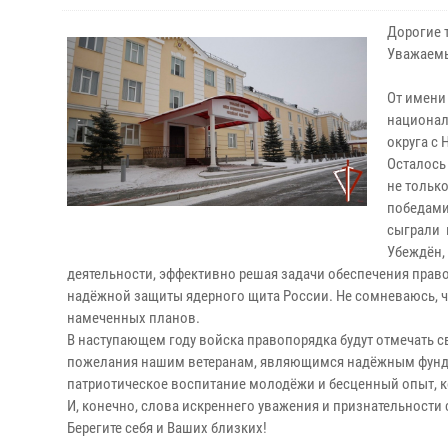
Дорогие 
Уважаемы
От имени
национал
округа с 
Осталось
не тольк
победами
сыграли 
Убеждён,
деятельности, эффективно решая задачи обеспечения право
надёжной защиты ядерного щита России. Не сомневаюсь, 
намеченных планов.
В наступающем году войска правопорядка будут отмечать св
пожелания нашим ветеранам, являющимся надёжным фунда
патриотическое воспитание молодёжи и бесценный опыт, 
И, конечно, слова искреннего уважения и признательности
Берегите себя и Ваших близких!