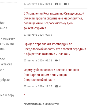
07 августа 2026, 09:59
8
1
В Управлении Росгвардии по Свердловской
области прошли спортивные мероприятия,
йск
посвященные Всероссийскому дню
ранов
физкультурника
07 августа 2026, 09:30
он отмечен
ся новыми
Офицер Управления Росгвардии по
оль
Свердловской области стал гостем передачи
в эфире телекомпании «Телекон»
вое
07 августа 2026, 03:32
1
 а также
ции
Формулу безопасности показал спецназ
Росгвардии юным динамовцам
 Добрые
Свердловской области
05 августа 2026, 12:27
4
ие и веру.
Росгвардия проверяет готовность
образовательных учреждений к новому
ПОПУЛЯРНЫЕ НОВОСТИ