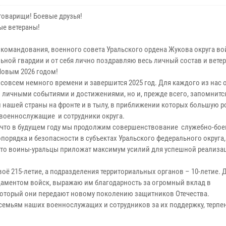
товарищи! Боевые друзья!
е ветераны!
 командования, военного совета Уральского ордена Жукова округа во
ьной гвардии и от себя лично поздравляю весь личный состав и вете
Новым 2026 годом!
 совсем немного времени и завершится 2025 год. Для каждого из нас 
о личными событиями и достижениями, но и, прежде всего, запомнит
 нашей страны на фронте и в тылу, в приближении которых большую р
военнослужащие и сотрудники округа.
 что в будущем году мы продолжим совершенствование служебно-бое
порядка и безопасности в субъектах Уральского федерального округа,
что воины-уральцы приложат максимум усилий для успешной реализа
оё 215-летие, а подразделения территориальных органов – 10-летие.
ментом войск, выражаю им благодарность за огромный вклад в
который они передают новому поколению защитников Отечества.
 семьям наших военнослужащих и сотрудников за их поддержку, терпен