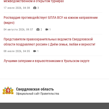
межведомственном и открытом турнирах
Православные священники поддержали росгвардейцев в зоне СВО
17 июля 2026, 04:38
3
28 июля 2026, 11:03
Росгвардия противодействует БПЛА ВСУ на южном направлении
(видео)
04 августа 2026, 09:57
2
1
Представители правоохранительных ведомств Свердловской
области поздравляют россиян с Днём семьи, любви и верности!
08 июля 2026, 04:05
1
Лучшими саперами и взрывотехниками в Уральском округе
Росгвардии признаны свердловские специалисты
09 июля 2026, 11:14
5
Сотрудник свердловского СОБР поднялся на пьедестал почета
Всероссийского чемпионата Росгвардии по боксу
Свердловская область
Официальный сайт Правительства
08 июля 2026, 12:02
5
В Екатеринбурге прошел чемпионат Управления Росгвардии по