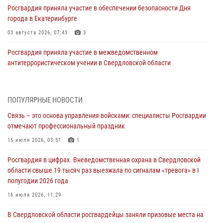
Росгвардия приняла участие в обеспечении безопасности Дня
города в Екатеринбурге
03 августа 2026, 07:43
3
Росгвардия приняла участие в межведомственном
антитеррористическом учении в Свердловской области
31 июля 2026, 12:27
1
Росгвардия обеспечивает безопасность граждан на южном
ПОПУЛЯРНЫЕ НОВОСТИ
направлении
Связь – это основа управления войсками: специалисты Росгвардии
31 июля 2026, 06:56
1
отмечают профессиональный праздник
Представитель Управления Росгвардии по Свердловской области
15 июля 2026, 03:51
1
рассказал об итогах работы подразделения в эфире телекомпании
Росгвардия в цифрах. Вневедомственная охрана в Свердловской
«Телекон»
области свыше 19 тысяч раз выезжала по сигналам «тревога» в I
30 июля 2026, 11:33
1
полугодии 2026 года
В Свердловской области росгвардейцы стали призерами
16 июля 2026, 11:29
спартакиады «Динамо» памяти погибшего офицера милиции
В Свердловской области росгвардейцы заняли призовые места на
29 июля 2026, 12:30
6