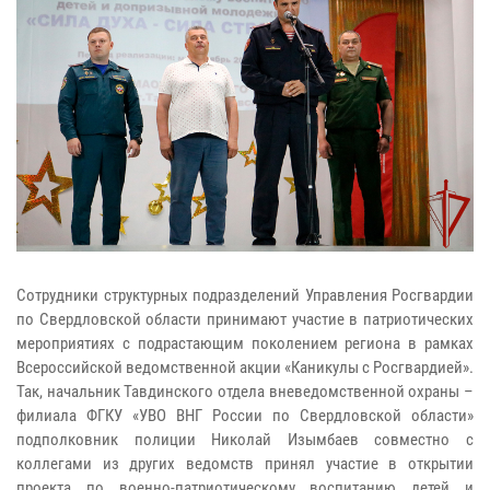
Сотрудники структурных подразделений Управления Росгвардии
по Свердловской области принимают участие в патриотических
мероприятиях с подрастающим поколением региона в рамках
Всероссийской ведомственной акции «Каникулы с Росгвардией».
Так, начальник Тавдинского отдела вневедомственной охраны –
филиала ФГКУ «УВО ВНГ России по Свердловской области»
подполковник полиции Николай Изымбаев совместно с
коллегами из других ведомств принял участие в открытии
проекта по военно-патриотическому воспитанию детей и