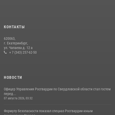
Свердловской области по комплексному единоборству
07 июля 2026, 10:39
3
Спецназ Росгвардии отработал навыки десантирования на Урале
16 июля 2026, 13:07
4
КОНТАКТЫ
Сборная Росгвардии завоевала Кубок «Динамо» на всероссийском
620063,
турнире по хоккею
г. Екатеринбург,
ул. Чапаева д. 12 а
14 июля 2026, 11:06
4
+ 7 (343) 257-62-50
НОВОСТИ
Офицер Управления Росгвардии по Свердловской области стал гостем
перед...
07 августа 2026, 03:32
Формулу безопасности показал спецназ Росгвардии юным