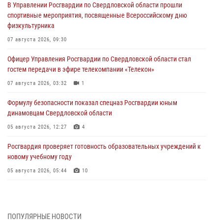
В Управлении Росгвардии по Свердловской области прошли
спортивные мероприятия, посвященные Всероссийскому дню
физкультурника
07 августа 2026, 09:30
Офицер Управления Росгвардии по Свердловской области стал
гостем передачи в эфире телекомпании «Телекон»
07 августа 2026, 03:32
1
Формулу безопасности показал спецназ Росгвардии юным
динамовцам Свердловской области
05 августа 2026, 12:27
4
Росгвардия проверяет готовность образовательных учреждений к
новому учебному году
05 августа 2026, 05:44
10
Росгвардия противодействует БПЛА ВСУ на южном направлении
(видео)
04 августа 2026, 09:57
2
1
ПОПУЛЯРНЫЕ НОВОСТИ