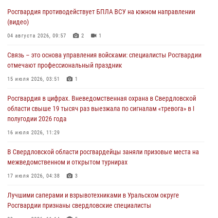
Росгвардия противодействует БПЛА ВСУ на южном направлении
Росгвардия приняла участие в обеспечении безопасности Дня
(видео)
города в Екатеринбурге
04 августа 2026, 09:57
2
1
03 августа 2026, 07:43
3
Связь – это основа управления войсками: специалисты Росгвардии
Росгвардия приняла участие в межведомственном
отмечают профессиональный праздник
антитеррористическом учении в Свердловской области
15 июля 2026, 03:51
1
31 июля 2026, 12:27
1
Росгвардия в цифрах. Вневедомственная охрана в Свердловской
Росгвардия обеспечивает безопасность граждан на южном
области свыше 19 тысяч раз выезжала по сигналам «тревога» в I
направлении
полугодии 2026 года
31 июля 2026, 06:56
1
16 июля 2026, 11:29
Представитель Управления Росгвардии по Свердловской области
В Свердловской области росгвардейцы заняли призовые места на
рассказал об итогах работы подразделения в эфире телекомпании
межведомственном и открытом турнирах
«Телекон»
17 июля 2026, 04:38
3
30 июля 2026, 11:33
1
Лучшими саперами и взрывотехниками в Уральском округе
Росгвардии признаны свердловские специалисты