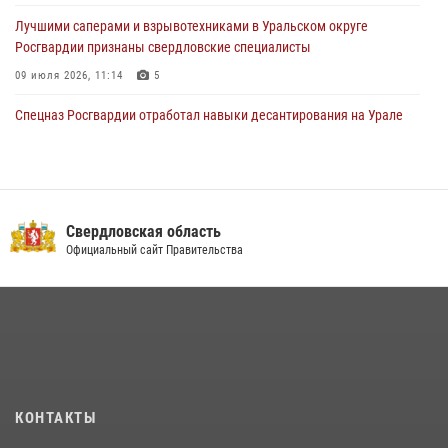
Лучшими саперами и взрывотехниками в Уральском округе
Росгвардии признаны свердловские специалисты
09 июля 2026, 11:14
5
Спецназ Росгвардии отработал навыки десантирования на Урале
16 июля 2026, 13:07
4
Сборная Росгвардии завоевала Кубок «Динамо» на всероссийском
турнире по хоккею
Свердловская область
14 июля 2026, 11:06
4
Официальный сайт Правительства
Росгвардия приняла участие в межведомственном
антитеррористическом учении в Свердловской области
31 июля 2026, 12:27
1
Росгвардия и МВД обеспечили безопасность Международной
промышленной выставки «Иннопром-2026»
10 июля 2026, 12:35
3
КОНТАКТЫ