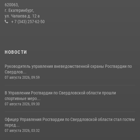
Идем на штурм: ОМОН под Нижним Тагилом провел тактико-
620063,
специальное занятие
г. Екатеринбург,
ул. Чапаева д. 12 а
27 июля 2026, 12:37
15
+ 7 (343) 257-62-50
НОВОСТИ
Руководитель управления вневедомственной охраны Росгвардии по
Свердлов...
07 августа 2026, 09:59
В Управлении Росгвардии по Свердловской области прошли
спортивные меро...
07 августа 2026, 09:30
Офицер Управления Росгвардии по Свердловской области стал гостем
перед...
07 августа 2026, 03:32