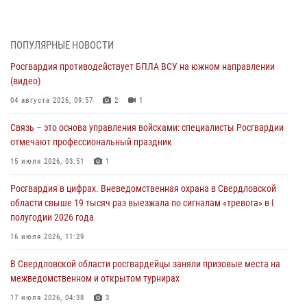
Росгвардия противодействует БПЛА ВСУ на южном направлении
(видео)
04 августа 2026, 09:57
2
1
ПОПУЛЯРНЫЕ НОВОСТИ
Росгвардия противодействует БПЛА ВСУ на южном направлении
Росгвардия приняла участие в обеспечении безопасности Дня
(видео)
города в Екатеринбурге
04 августа 2026, 09:57
2
1
03 августа 2026, 07:43
3
Связь – это основа управления войсками: специалисты Росгвардии
Росгвардия приняла участие в межведомственном
отмечают профессиональный праздник
антитеррористическом учении в Свердловской области
15 июля 2026, 03:51
1
31 июля 2026, 12:27
1
Росгвардия в цифрах. Вневедомственная охрана в Свердловской
Росгвардия обеспечивает безопасность граждан на южном
области свыше 19 тысяч раз выезжала по сигналам «тревога» в I
направлении
полугодии 2026 года
31 июля 2026, 06:56
1
16 июля 2026, 11:29
Представитель Управления Росгвардии по Свердловской области
В Свердловской области росгвардейцы заняли призовые места на
рассказал об итогах работы подразделения в эфире телекомпании
межведомственном и открытом турнирах
«Телекон»
17 июля 2026, 04:38
3
30 июля 2026, 11:33
1