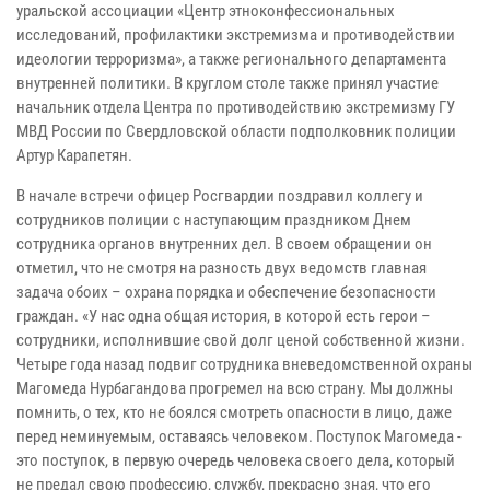
уральской ассоциации «Центр этноконфессиональных
исследований, профилактики экстремизма и противодействии
идеологии терроризма», а также регионального департамента
внутренней политики. В круглом столе также принял участие
начальник отдела Центра по противодействию экстремизму ГУ
МВД России по Свердловской области подполковник полиции
Артур Карапетян.
В начале встречи офицер Росгвардии поздравил коллегу и
сотрудников полиции с наступающим праздником Днем
сотрудника органов внутренних дел. В своем обращении он
отметил, что не смотря на разность двух ведомств главная
задача обоих – охрана порядка и обеспечение безопасности
граждан. «У нас одна общая история, в которой есть герои –
сотрудники, исполнившие свой долг ценой собственной жизни.
Четыре года назад подвиг сотрудника вневедомственной охраны
Магомеда Нурбагандова прогремел на всю страну. Мы должны
помнить, о тех, кто не боялся смотреть опасности в лицо, даже
перед неминуемым, оставаясь человеком. Поступок Магомеда -
это поступок, в первую очередь человека своего дела, который
не предал свою профессию, службу, прекрасно зная, что его