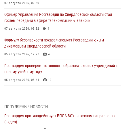
07 августа 2026, 09:30
Офицер Управления Росгвардии по Свердловской области стал
гостем передачи в эфире телекомпании «Телекон»
07 августа 2026, 03:32
1
Формулу безопасности показал спецназ Росгвардии юным
динамовцам Свердловской области
05 августа 2026, 12:27
4
Росгвардия проверяет готовность образовательных учреждений к
новому учебному году
05 августа 2026, 05:44
10
Росгвардия противодействует БПЛА ВСУ на южном направлении
(видео)
04 августа 2026, 09:57
2
1
ПОПУЛЯРНЫЕ НОВОСТИ
Росгвардия противодействует БПЛА ВСУ на южном направлении
Росгвардия приняла участие в обеспечении безопасности Дня
(видео)
города в Екатеринбурге