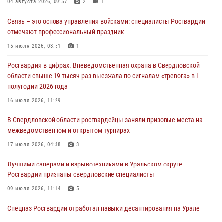
04 августа 2026, 09:57
2
1
03 августа 2026, 07:43
3
Связь – это основа управления войсками: специалисты Росгвардии
Росгвардия приняла участие в межведомственном
отмечают профессиональный праздник
антитеррористическом учении в Свердловской области
15 июля 2026, 03:51
1
31 июля 2026, 12:27
1
Росгвардия в цифрах. Вневедомственная охрана в Свердловской
Росгвардия обеспечивает безопасность граждан на южном
области свыше 19 тысяч раз выезжала по сигналам «тревога» в I
направлении
полугодии 2026 года
31 июля 2026, 06:56
1
16 июля 2026, 11:29
Представитель Управления Росгвардии по Свердловской области
В Свердловской области росгвардейцы заняли призовые места на
рассказал об итогах работы подразделения в эфире телекомпании
межведомственном и открытом турнирах
«Телекон»
17 июля 2026, 04:38
3
30 июля 2026, 11:33
1
Лучшими саперами и взрывотехниками в Уральском округе
Росгвардии признаны свердловские специалисты
09 июля 2026, 11:14
5
Спецназ Росгвардии отработал навыки десантирования на Урале