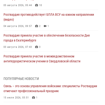
05 августа 2026, 05:44
10
Росгвардия противодействует БПЛА ВСУ на южном направлении
(видео)
04 августа 2026, 09:57
2
1
Росгвардия приняла участие в обеспечении безопасности Дня
города в Екатеринбурге
03 августа 2026, 07:43
3
Росгвардия приняла участие в межведомственном
антитеррористическом учении в Свердловской области
31 июля 2026, 12:27
1
Росгвардия обеспечивает безопасность граждан на южном
ПОПУЛЯРНЫЕ НОВОСТИ
направлении
Связь – это основа управления войсками: специалисты Росгвардии
31 июля 2026, 06:56
1
отмечают профессиональный праздник
Представитель Управления Росгвардии по Свердловской области
15 июля 2026, 03:51
1
рассказал об итогах работы подразделения в эфире телекомпании