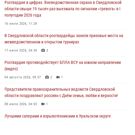
Росгвардия в цифрах. Вневедомственная охрана в Свердловской
«Телекон»
области свыше 19 тысяч раз выезжала по сигналам «тревога» в I
30 июля 2026, 11:33
1
полугодии 2026 года
В Свердловской области росгвардейцы стали призерами
16 июля 2026, 11:29
спартакиады «Динамо» памяти погибшего офицера милиции
В Свердловской области росгвардейцы заняли призовые места на
29 июля 2026, 12:30
6
межведомственном и открытом турнирах
Православные священники поддержали росгвардейцев в зоне СВО
17 июля 2026, 04:38
3
28 июля 2026, 11:03
Росгвардия противодействует БПЛА ВСУ на южном направлении
(видео)
04 августа 2026, 09:57
2
1
Представители правоохранительных ведомств Свердловской
области поздравляют россиян с Днём семьи, любви и верности!
08 июля 2026, 04:05
1
Лучшими саперами и взрывотехниками в Уральском округе
Росгвардии признаны свердловские специалисты
09 июля 2026, 11:14
5