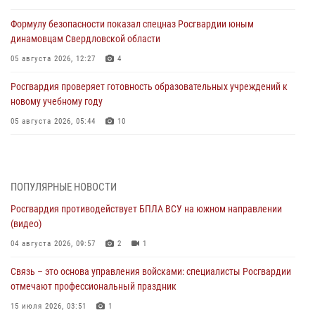
Формулу безопасности показал спецназ Росгвардии юным
динамовцам Свердловской области
05 августа 2026, 12:27
4
Росгвардия проверяет готовность образовательных учреждений к
новому учебному году
05 августа 2026, 05:44
10
Росгвардия противодействует БПЛА ВСУ на южном направлении
(видео)
04 августа 2026, 09:57
2
1
ПОПУЛЯРНЫЕ НОВОСТИ
Росгвардия противодействует БПЛА ВСУ на южном направлении
Росгвардия приняла участие в обеспечении безопасности Дня
(видео)
города в Екатеринбурге
04 августа 2026, 09:57
2
1
03 августа 2026, 07:43
3
Связь – это основа управления войсками: специалисты Росгвардии
Росгвардия приняла участие в межведомственном
отмечают профессиональный праздник
антитеррористическом учении в Свердловской области
15 июля 2026, 03:51
1
31 июля 2026, 12:27
1