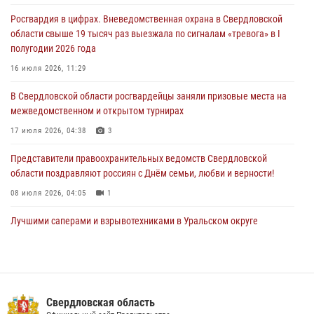
Росгвардия в цифрах. Вневедомственная охрана в Свердловской
Росгвардия обеспечивает безопасность граждан на южном
области свыше 19 тысяч раз выезжала по сигналам «тревога» в I
направлении
полугодии 2026 года
31 июля 2026, 06:56
1
16 июля 2026, 11:29
Представитель Управления Росгвардии по Свердловской области
В Свердловской области росгвардейцы заняли призовые места на
рассказал об итогах работы подразделения в эфире телекомпании
межведомственном и открытом турнирах
«Телекон»
17 июля 2026, 04:38
3
30 июля 2026, 11:33
1
Представители правоохранительных ведомств Свердловской
области поздравляют россиян с Днём семьи, любви и верности!
08 июля 2026, 04:05
1
Лучшими саперами и взрывотехниками в Уральском округе
Росгвардии признаны свердловские специалисты
09 июля 2026, 11:14
5
Сотрудник свердловского СОБР поднялся на пьедестал почета
Всероссийского чемпионата Росгвардии по боксу
Свердловская область