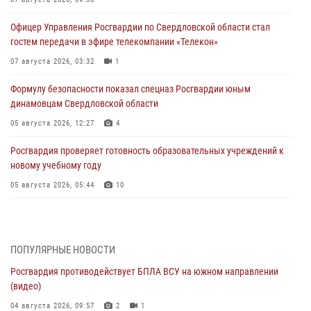
Офицер Управления Росгвардии по Свердловской области стал
гостем передачи в эфире телекомпании «Телекон»
07 августа 2026, 03:32
1
Формулу безопасности показал спецназ Росгвардии юным
динамовцам Свердловской области
05 августа 2026, 12:27
4
Росгвардия проверяет готовность образовательных учреждений к
новому учебному году
05 августа 2026, 05:44
10
Росгвардия противодействует БПЛА ВСУ на южном направлении
(видео)
04 августа 2026, 09:57
2
1
ПОПУЛЯРНЫЕ НОВОСТИ
Росгвардия противодействует БПЛА ВСУ на южном направлении
Росгвардия приняла участие в обеспечении безопасности Дня
(видео)
города в Екатеринбурге
04 августа 2026, 09:57
2
1
03 августа 2026, 07:43
3