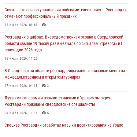
Связь – это основа управления войсками: специалисты Росгвардии
Росгвардия приняла участие в межведомственном
отмечают профессиональный праздник
антитеррористическом учении в Свердловской области
15 июля 2026, 03:51
1
31 июля 2026, 12:27
1
Росгвардия в цифрах. Вневедомственная охрана в Свердловской
Росгвардия обеспечивает безопасность граждан на южном
области свыше 19 тысяч раз выезжала по сигналам «тревога» в I
направлении
полугодии 2026 года
31 июля 2026, 06:56
1
16 июля 2026, 11:29
Представитель Управления Росгвардии по Свердловской области
В Свердловской области росгвардейцы заняли призовые места на
рассказал об итогах работы подразделения в эфире телекомпании
межведомственном и открытом турнирах
«Телекон»
17 июля 2026, 04:38
3
30 июля 2026, 11:33
1
Лучшими саперами и взрывотехниками в Уральском округе
Росгвардии признаны свердловские специалисты
09 июля 2026, 11:14
5
Спецназ Росгвардии отработал навыки десантирования на Урале
16 июля 2026, 13:07
4