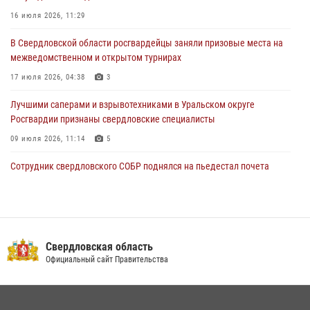
31 июля 2026, 06:56
1
16 июля 2026, 11:29
Представитель Управления Росгвардии по Свердловской области
В Свердловской области росгвардейцы заняли призовые места на
рассказал об итогах работы подразделения в эфире телекомпании
межведомственном и открытом турнирах
«Телекон»
17 июля 2026, 04:38
3
30 июля 2026, 11:33
1
Лучшими саперами и взрывотехниками в Уральском округе
Росгвардии признаны свердловские специалисты
09 июля 2026, 11:14
5
Сотрудник свердловского СОБР поднялся на пьедестал почета
Всероссийского чемпионата Росгвардии по боксу
08 июля 2026, 12:02
5
Спецназ Росгвардии отработал навыки десантирования на Урале
Свердловская область
16 июля 2026, 13:07
4
Официальный сайт Правительства
Сборная Росгвардии завоевала Кубок «Динамо» на всероссийском
турнире по хоккею
14 июля 2026, 11:06
4