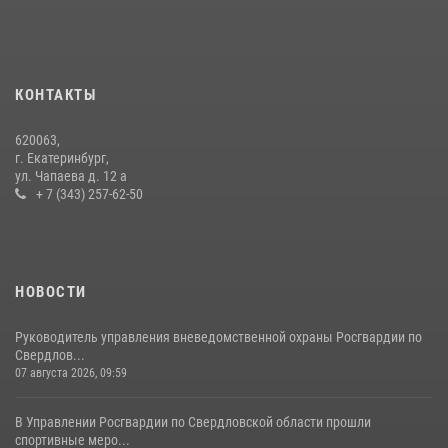
Росгвардия приняла участие в межведомственном
антитеррористическом учении в Свердловской области
31 июля 2026, 12:27
1
КОНТАКТЫ
Росгвардия и МВД обеспечили безопасность Международной
620063,
промышленной выставки «Иннопром-2026»
г. Екатеринбург,
ул. Чапаева д. 12 а
10 июля 2026, 12:35
3
+ 7 (343) 257-62-50
НОВОСТИ
Руководитель управления вневедомственной охраны Росгвардии по
Свердлов...
07 августа 2026, 09:59
В Управлении Росгвардии по Свердловской области прошли
спортивные меро...