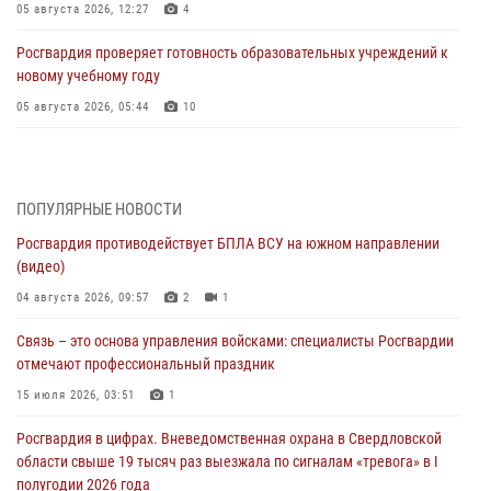
05 августа 2026, 12:27
4
Росгвардия проверяет готовность образовательных учреждений к
новому учебному году
05 августа 2026, 05:44
10
Росгвардия противодействует БПЛА ВСУ на южном направлении
(видео)
04 августа 2026, 09:57
2
1
ПОПУЛЯРНЫЕ НОВОСТИ
Росгвардия противодействует БПЛА ВСУ на южном направлении
Росгвардия приняла участие в обеспечении безопасности Дня
(видео)
города в Екатеринбурге
04 августа 2026, 09:57
2
1
03 августа 2026, 07:43
3
Связь – это основа управления войсками: специалисты Росгвардии
Росгвардия приняла участие в межведомственном
отмечают профессиональный праздник
антитеррористическом учении в Свердловской области
15 июля 2026, 03:51
1
31 июля 2026, 12:27
1
Росгвардия в цифрах. Вневедомственная охрана в Свердловской
Росгвардия обеспечивает безопасность граждан на южном
области свыше 19 тысяч раз выезжала по сигналам «тревога» в I
направлении
полугодии 2026 года