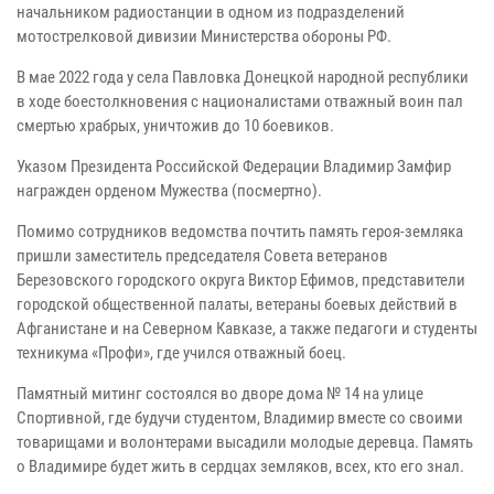
начальником радиостанции в одном из подразделений
мотострелковой дивизии Министерства обороны РФ.
В мае 2022 года у села Павловка Донецкой народной республики
в ходе боестолкновения с националистами отважный воин пал
смертью храбрых, уничтожив до 10 боевиков.
Указом Президента Российской Федерации Владимир Замфир
награжден орденом Мужества (посмертно).
Помимо сотрудников ведомства почтить память героя-земляка
пришли заместитель председателя Совета ветеранов
Березовского городского округа Виктор Ефимов, представители
городской общественной палаты, ветераны боевых действий в
Афганистане и на Северном Кавказе, а также педагоги и студенты
техникума «Профи», где учился отважный боец.
Памятный митинг состоялся во дворе дома № 14 на улице
Спортивной, где будучи студентом, Владимир вместе со своими
товарищами и волонтерами высадили молодые деревца. Память
о Владимире будет жить в сердцах земляков, всех, кто его знал.