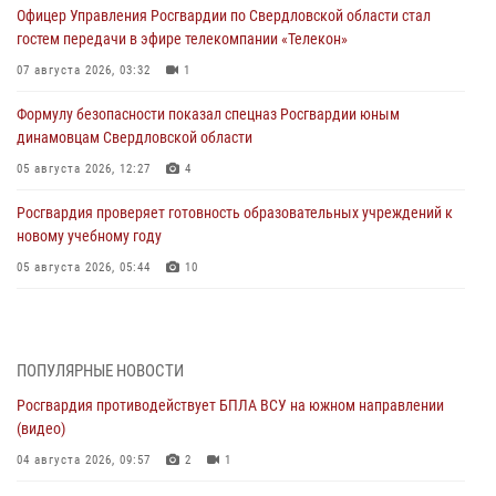
Офицер Управления Росгвардии по Свердловской области стал
гостем передачи в эфире телекомпании «Телекон»
07 августа 2026, 03:32
1
Формулу безопасности показал спецназ Росгвардии юным
динамовцам Свердловской области
05 августа 2026, 12:27
4
Росгвардия проверяет готовность образовательных учреждений к
новому учебному году
05 августа 2026, 05:44
10
Росгвардия противодействует БПЛА ВСУ на южном направлении
(видео)
04 августа 2026, 09:57
2
1
ПОПУЛЯРНЫЕ НОВОСТИ
Росгвардия противодействует БПЛА ВСУ на южном направлении
Росгвардия приняла участие в обеспечении безопасности Дня
(видео)
города в Екатеринбурге
04 августа 2026, 09:57
2
1
03 августа 2026, 07:43
3