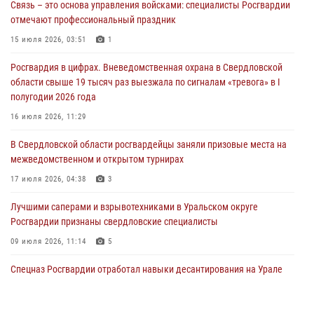
Связь – это основа управления войсками: специалисты Росгвардии
Росгвардия приняла участие в межведомственном
отмечают профессиональный праздник
антитеррористическом учении в Свердловской области
15 июля 2026, 03:51
1
31 июля 2026, 12:27
1
Росгвардия в цифрах. Вневедомственная охрана в Свердловской
Росгвардия обеспечивает безопасность граждан на южном
области свыше 19 тысяч раз выезжала по сигналам «тревога» в I
направлении
полугодии 2026 года
31 июля 2026, 06:56
1
16 июля 2026, 11:29
Представитель Управления Росгвардии по Свердловской области
В Свердловской области росгвардейцы заняли призовые места на
рассказал об итогах работы подразделения в эфире телекомпании
межведомственном и открытом турнирах
«Телекон»
17 июля 2026, 04:38
3
30 июля 2026, 11:33
1
Лучшими саперами и взрывотехниками в Уральском округе
Росгвардии признаны свердловские специалисты
09 июля 2026, 11:14
5
Спецназ Росгвардии отработал навыки десантирования на Урале
16 июля 2026, 13:07
4