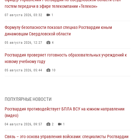
гостем передачи в эфире телекомпании «Телекон»
07 августа 2026, 03:32
1
Формулу безопасности показал спецназ Росгвардии юным
динамовцам Свердловской области
05 августа 2026, 12:27
4
Росгвардия проверяет готовность образовательных учреждений к
новому учебному году
05 августа 2026, 05:44
10
Росгвардия противодействует БПЛА ВСУ на южном направлении
(видео)
04 августа 2026, 09:57
2
1
ПОПУЛЯРНЫЕ НОВОСТИ
Росгвардия противодействует БПЛА ВСУ на южном направлении
Росгвардия приняла участие в обеспечении безопасности Дня
(видео)
города в Екатеринбурге
04 августа 2026, 09:57
2
1
03 августа 2026, 07:43
3
Связь – это основа управления войсками: специалисты Росгвардии
Росгвардия приняла участие в межведомственном