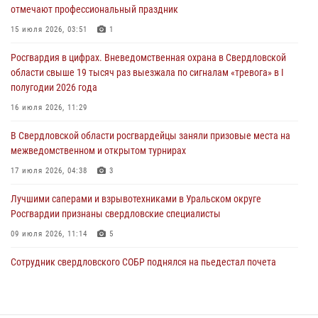
отмечают профессиональный праздник
антитеррористическом учении в Свердловской области
15 июля 2026, 03:51
1
31 июля 2026, 12:27
1
Росгвардия в цифрах. Вневедомственная охрана в Свердловской
Росгвардия обеспечивает безопасность граждан на южном
области свыше 19 тысяч раз выезжала по сигналам «тревога» в I
направлении
полугодии 2026 года
31 июля 2026, 06:56
1
16 июля 2026, 11:29
Представитель Управления Росгвардии по Свердловской области
В Свердловской области росгвардейцы заняли призовые места на
рассказал об итогах работы подразделения в эфире телекомпании
межведомственном и открытом турнирах
«Телекон»
17 июля 2026, 04:38
3
30 июля 2026, 11:33
1
Лучшими саперами и взрывотехниками в Уральском округе
Росгвардии признаны свердловские специалисты
09 июля 2026, 11:14
5
Сотрудник свердловского СОБР поднялся на пьедестал почета
Всероссийского чемпионата Росгвардии по боксу
08 июля 2026, 12:02
5