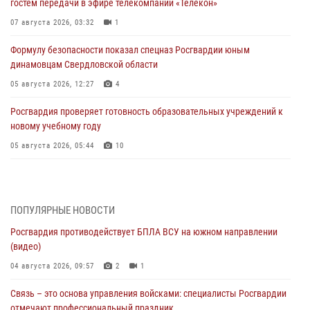
гостем передачи в эфире телекомпании «Телекон»
07 августа 2026, 03:32
1
Формулу безопасности показал спецназ Росгвардии юным
динамовцам Свердловской области
05 августа 2026, 12:27
4
Росгвардия проверяет готовность образовательных учреждений к
новому учебному году
05 августа 2026, 05:44
10
Росгвардия противодействует БПЛА ВСУ на южном направлении
(видео)
04 августа 2026, 09:57
2
1
ПОПУЛЯРНЫЕ НОВОСТИ
Росгвардия противодействует БПЛА ВСУ на южном направлении
Росгвардия приняла участие в обеспечении безопасности Дня
(видео)
города в Екатеринбурге
04 августа 2026, 09:57
2
1
03 августа 2026, 07:43
3
Связь – это основа управления войсками: специалисты Росгвардии
Росгвардия приняла участие в межведомственном
отмечают профессиональный праздник