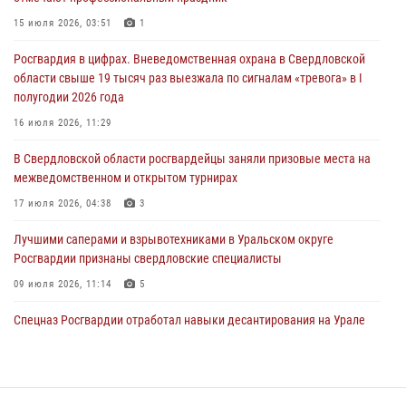
антитеррористическом учении в Свердловской области
15 июля 2026, 03:51
1
31 июля 2026, 12:27
1
Росгвардия в цифрах. Вневедомственная охрана в Свердловской
Росгвардия обеспечивает безопасность граждан на южном
области свыше 19 тысяч раз выезжала по сигналам «тревога» в I
направлении
полугодии 2026 года
31 июля 2026, 06:56
1
16 июля 2026, 11:29
Представитель Управления Росгвардии по Свердловской области
В Свердловской области росгвардейцы заняли призовые места на
рассказал об итогах работы подразделения в эфире телекомпании
межведомственном и открытом турнирах
«Телекон»
17 июля 2026, 04:38
3
30 июля 2026, 11:33
1
Лучшими саперами и взрывотехниками в Уральском округе
Росгвардии признаны свердловские специалисты
09 июля 2026, 11:14
5
Спецназ Росгвардии отработал навыки десантирования на Урале
16 июля 2026, 13:07
4
Росгвардия приняла участие в межведомственном
антитеррористическом учении в Свердловской области