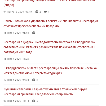
Росгвардия противодействует БПЛА ВСУ на южном направлении
Росгвардия приняла участие в обеспечении безопасности Дня
(видео)
города в Екатеринбурге
04 августа 2026, 09:57
2
1
03 августа 2026, 07:43
3
Связь – это основа управления войсками: специалисты Росгвардии
Росгвардия приняла участие в межведомственном
отмечают профессиональный праздник
антитеррористическом учении в Свердловской области
15 июля 2026, 03:51
1
31 июля 2026, 12:27
1
Росгвардия в цифрах. Вневедомственная охрана в Свердловской
Росгвардия обеспечивает безопасность граждан на южном
области свыше 19 тысяч раз выезжала по сигналам «тревога» в I
направлении
полугодии 2026 года
31 июля 2026, 06:56
1
16 июля 2026, 11:29
Представитель Управления Росгвардии по Свердловской области
В Свердловской области росгвардейцы заняли призовые места на
рассказал об итогах работы подразделения в эфире телекомпании
межведомственном и открытом турнирах
«Телекон»
17 июля 2026, 04:38
3
30 июля 2026, 11:33
1
Лучшими саперами и взрывотехниками в Уральском округе
Росгвардии признаны свердловские специалисты
09 июля 2026, 11:14
5