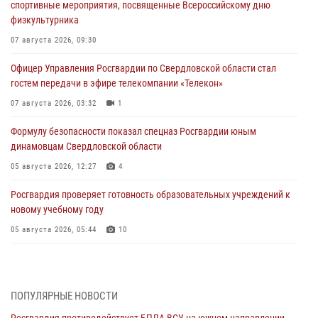
спортивные мероприятия, посвященные Всероссийскому дню
физкультурника
07 августа 2026, 09:30
Офицер Управления Росгвардии по Свердловской области стал
гостем передачи в эфире телекомпании «Телекон»
07 августа 2026, 03:32
1
Формулу безопасности показал спецназ Росгвардии юным
динамовцам Свердловской области
05 августа 2026, 12:27
4
Росгвардия проверяет готовность образовательных учреждений к
новому учебному году
05 августа 2026, 05:44
10
Росгвардия противодействует БПЛА ВСУ на южном направлении
(видео)
04 августа 2026, 09:57
2
1
ПОПУЛЯРНЫЕ НОВОСТИ