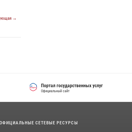
Международной промышленной выставки
«Иннопром-2026»
ующая →
10 июля 2026, 12:35
3
Идем на штурм: ОМОН под Нижним Тагилом
провел тактико-специальное занятие
27 июля 2026, 12:37
15
Портал государственных услуг
Официальный сайт
ОФИЦИАЛЬНЫЕ СЕТЕВЫЕ РЕСУРСЫ