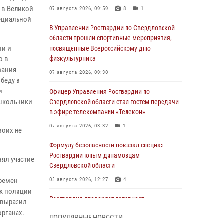
 в Великой
07 августа 2026, 09:59
8
1
пециальной
В Управлении Росгвардии по Свердловской
области прошли спортивные мероприятия,
ли и
посвященные Всероссийскому дню
о в
физкультурника
зания
07 августа 2026, 09:30
беду в
м
Офицер Управления Росгвардии по
 школьники
Свердловской области стал гостем передачи
в эфире телекомпании «Телекон»
07 августа 2026, 03:32
1
воих не
Формулу безопасности показал спецназ
Росгвардии юным динамовцам
ял участие
Свердловской области
времен
05 августа 2026, 12:27
4
ик полиции
Росгвардия проверяет готовность
и выразил
образовательных учреждений к новому
органах.
ПОПУЛЯРНЫЕ НОВОСТИ