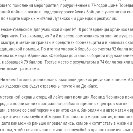
ющего поколения мероприятия, приуроченные к 77-годовщине Победы
енной войне, а также в поддержку российских бойцов – участников с
 по защите мирных жителей Луганской и Донецкой республик.
аменске-Уральском для учащихся лицея № 10 росгвардейцы организова
Зарницу». Пять команд из 7 и 8 классов состязались за звание лучшег
 смотре, в метании гранаты в средствах бронезащиты и в навыках ока
едицинской помощи. По итогам упорной борьбы со счетом 92 балла по
ржала команда «Орленок». «Серебро» досталось сборной под название
, набравшей 79 баллов. Третье место с результатом в 74 балла заняли
почетными грамотами.
 Нижнем Тагиле организованы выставки детских рисунков и писем «С
ых художников будут отравлены почтой на Донбасс.
мственной охраны старший лейтенант полиции Леонид Черников прин
орода и воспитанники социально-реабилитационных центров могли
ии, а также со снайперскими винтовками, биноклями и автоматами 
атриотическим клубом «Смерш». Организатор мероприятия, полковн
ы дети как можно раньше определились, кем они хотят стать в жизни 
ся о том, чтобы связать свою жизнь со службой в правоохранительных 