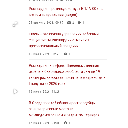
учебному году
Росгвардия противодействует БПЛА ВСУ на
05 августа 2026, 05:44
10
южном направлении (видео)
Росгвардия противодействует БПЛА ВСУ на
04 августа 2026, 09:57
2
1
южном направлении (видео)
Связь – это основа управления войсками:
04 августа 2026, 09:57
2
1
специалисты Росгвардии отмечают
Росгвардия приняла участие в обеспечении
профессиональный праздник
безопасности Дня города в Екатеринбурге
15 июля 2026, 03:51
1
03 августа 2026, 07:43
3
Росгвардия в цифрах. Вневедомственная
Росгвардия приняла участие в
охрана в Свердловской области свыше 19
межведомственном антитеррористическом
тысяч раз выезжала по сигналам «тревога» в
учении в Свердловской области
I полугодии 2026 года
31 июля 2026, 12:27
1
16 июля 2026, 11:29
Росгвардия обеспечивает безопасность
В Свердловской области росгвардейцы
граждан на южном направлении
заняли призовые места на
межведомственном и открытом турнирах
31 июля 2026, 06:56
1
17 июля 2026, 04:38
3
Представитель Управления Росгвардии по