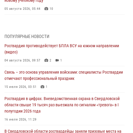
новому учебному году
05 августа 2026, 05:44
10
Росгвардия противодействует БПЛА ВСУ на южном направлении
(видео)
04 августа 2026, 09:57
2
1
ПОПУЛЯРНЫЕ НОВОСТИ
Росгвардия противодействует БПЛА ВСУ на южном направлении
Росгвардия приняла участие в обеспечении безопасности Дня
(видео)
города в Екатеринбурге
04 августа 2026, 09:57
2
1
03 августа 2026, 07:43
3
Связь – это основа управления войсками: специалисты Росгвардии
Росгвардия приняла участие в межведомственном
отмечают профессиональный праздник
антитеррористическом учении в Свердловской области
15 июля 2026, 03:51
1
31 июля 2026, 12:27
1
Росгвардия в цифрах. Вневедомственная охрана в Свердловской
Росгвардия обеспечивает безопасность граждан на южном
области свыше 19 тысяч раз выезжала по сигналам «тревога» в I
направлении
полугодии 2026 года
31 июля 2026, 06:56
1
16 июля 2026, 11:29
Представитель Управления Росгвардии по Свердловской области
В Свердловской области росгвардейцы заняли призовые места на
рассказал об итогах работы подразделения в эфире телекомпании