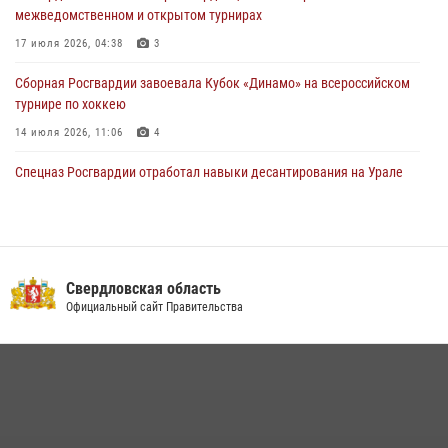
межведомственном и открытом турнирах
«Телекон»
17 июля 2026, 04:38
3
30 июля 2026, 11:33
1
Сборная Росгвардии завоевала Кубок «Динамо» на всероссийском
турнире по хоккею
14 июля 2026, 11:06
4
Спецназ Росгвардии отработал навыки десантирования на Урале
16 июля 2026, 13:07
4
Росгвардия приняла участие в межведомственном
антитеррористическом учении в Свердловской области
Свердловская область
31 июля 2026, 12:27
1
Официальный сайт Правительства
Росгвардия и МВД обеспечили безопасность Международной
промышленной выставки «Иннопром-2026»
10 июля 2026, 12:35
3
Идем на штурм: ОМОН под Нижним Тагилом провел тактико-
специальное занятие