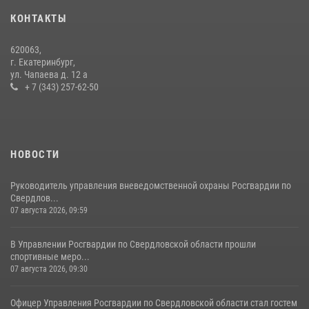
27 июля 2026, 12:37
15
КОНТАКТЫ
В Свердловской области росгвардейцы стали призерами
620063,
спартакиады «Динамо» памяти погибшего офицера милиции
г. Екатеринбург,
ул. Чапаева д. 12 а
29 июля 2026, 12:30
6
+ 7 (343) 257-62-50
НОВОСТИ
Руководитель управления вневедомственной охраны Росгвардии по
Свердлов...
07 августа 2026, 09:59
В Управлении Росгвардии по Свердловской области прошли
спортивные меро...
07 августа 2026, 09:30
Офицер Управления Росгвардии по Свердловской области стал гостем