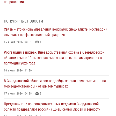
направлении
31 июля 2026, 06:56
1
Представитель Управления Росгвардии по Свердловской области
ПОПУЛЯРНЫЕ НОВОСТИ
рассказал об итогах работы подразделения в эфире телекомпании
Связь – это основа управления войсками: специалисты Росгвардии
«Телекон»
отмечают профессиональный праздник
30 июля 2026, 11:33
1
15 июля 2026, 03:51
1
В Свердловской области росгвардейцы стали призерами
Росгвардия в цифрах. Вневедомственная охрана в Свердловской
спартакиады «Динамо» памяти погибшего офицера милиции
области свыше 19 тысяч раз выезжала по сигналам «тревога» в I
29 июля 2026, 12:30
6
полугодии 2026 года
Православные священники поддержали росгвардейцев в зоне СВО
16 июля 2026, 11:29
28 июля 2026, 11:03
В Свердловской области росгвардейцы заняли призовые места на
межведомственном и открытом турнирах
Свердловские росгвардейцы завоевали медали на окружном
чемпионате по комплексному единоборству
17 июля 2026, 04:38
3
28 июля 2026, 09:42
4
Представители правоохранительных ведомств Свердловской
области поздравляют россиян с Днём семьи, любви и верности!