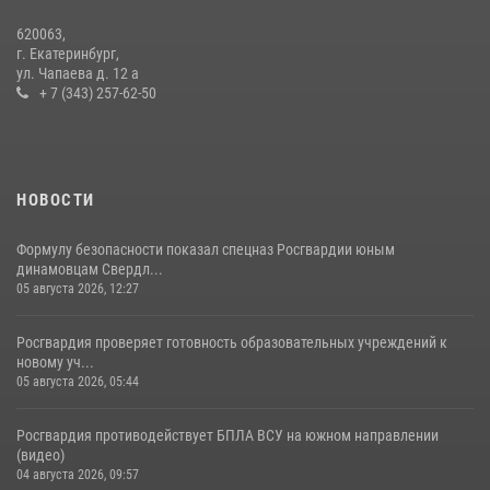
Сборная Росгвардии завоевала Кубок «Динамо» на всероссийском
620063,
турнире по хоккею
г. Екатеринбург,
ул. Чапаева д. 12 а
14 июля 2026, 11:06
4
+ 7 (343) 257-62-50
НОВОСТИ
Формулу безопасности показал спецназ Росгвардии юным
динамовцам Свердл...
05 августа 2026, 12:27
Росгвардия проверяет готовность образовательных учреждений к
новому уч...
05 августа 2026, 05:44
Росгвардия противодействует БПЛА ВСУ на южном направлении
(видео)
04 августа 2026, 09:57