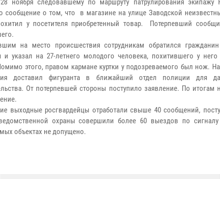
 28 ноября следовавшему по маршруту патрулирования экипажу 
о сообщение о том, что в магазине на улице Заводской неизвестны
похитил у посетителя приобретенный товар. Потерпевший сообщ
его.
вшим на место происшествия сотрудникам обратился гражданин
 и указал на 27-летнего молодого человека, похитившего у него
Помимо этого, правом кармане куртки у подозреваемого был нож. Н
ния доставил фигуранта в ближайший отдел полиции для да
ельства. От потерпевшей стороны поступило заявление. По итогам 
шение.
шие выходные росгвардейцы отработали свыше 40 сообщений, пост
ведомственной охраны совершили более 60 выездов по сигналу 
мых объектах не допущено.