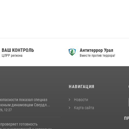
ВАШ КОНТРОЛЬ
Антитеррор Урал
ЦЛРР региона
Вместе против террора!
И
НАВИГАЦИЯ
зопасности показал спецназ
Новости
 юным динамовцам Свердл...
Карта сайта
26, 12:27
П
 проверяет готовность