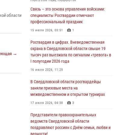
граждан на южном направлении
Связь – это основа управления войсками:
31 июля 2026, 06:56
1
кой области
специалисты Росгвардии отмечают
профессиональный праздник
Представитель Управления Росгвардии по
Свердловской области рассказал об итогах
15 июля 2026, 03:51
1
работы подразделения в эфире
телекомпании «Телекон»
Росгвардия в цифрах. Вневедомственная
охрана в Свердловской области свыше 19
30 июля 2026, 11:33
1
ующая →
тысяч раз выезжала по сигналам «тревога» в
I полугодии 2026 года
В Свердловской области росгвардейцы стали
призерами спартакиады «Динамо» памяти
16 июля 2026, 11:29
погибшего офицера милиции
В Свердловской области росгвардейцы
29 июля 2026, 12:30
6
заняли призовые места на
межведомственном и открытом турнирах
Православные священники поддержали
росгвардейцев в зоне СВО
17 июля 2026, 04:38
3
28 июля 2026, 11:03
Представители правоохранительных
ведомств Свердловской области
Свердловские росгвардейцы завоевали
поздравляют россиян с Днём семьи, любви и
медали на окружном чемпионате по
верности!
комплексному единоборству