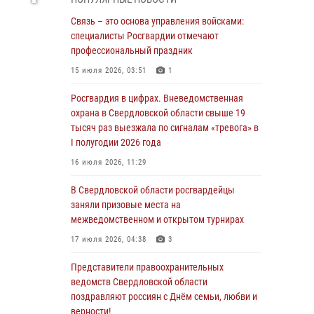
граждан на южном направлении
Связь – это основа управления войсками:
31 июля 2026, 06:56
1
специалисты Росгвардии отмечают
профессиональный праздник
Представитель Управления Росгвардии по
Свердловской области рассказал об итогах
15 июля 2026, 03:51
1
работы подразделения в эфире
телекомпании «Телекон»
Росгвардия в цифрах. Вневедомственная
охрана в Свердловской области свыше 19
30 июля 2026, 11:33
1
тысяч раз выезжала по сигналам «тревога» в
I полугодии 2026 года
В Свердловской области росгвардейцы стали
призерами спартакиады «Динамо» памяти
16 июля 2026, 11:29
погибшего офицера милиции
В Свердловской области росгвардейцы
29 июля 2026, 12:30
6
заняли призовые места на
межведомственном и открытом турнирах
Православные священники поддержали
росгвардейцев в зоне СВО
17 июля 2026, 04:38
3
28 июля 2026, 11:03
Представители правоохранительных
ведомств Свердловской области
Свердловские росгвардейцы завоевали
поздравляют россиян с Днём семьи, любви и
медали на окружном чемпионате по
верности!
комплексному единоборству