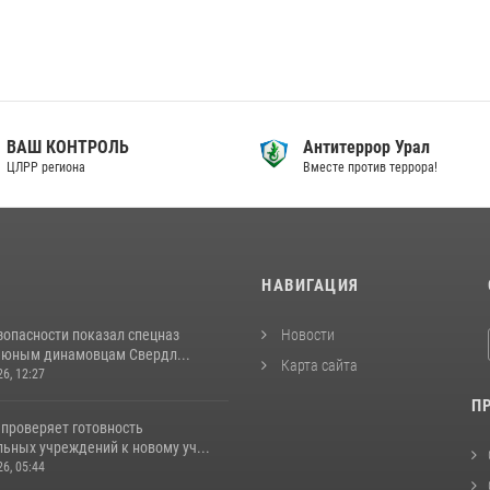
ВАШ КОНТРОЛЬ
Антитеррор Урал
ЦЛРР региона
Вместе против террора!
И
НАВИГАЦИЯ
зопасности показал спецназ
Новости
 юным динамовцам Свердл...
Карта сайта
26, 12:27
П
 проверяет готовность
ьных учреждений к новому уч...
26, 05:44