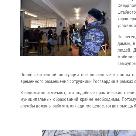
Свердлов
штабног
характер
условной
По леген
дамбы, в
людей. Д
мобилиз
самоупра
После экстренной эвакуации все спасенные из зоны па
временного размещения сотрудники Росгвардии в рамках 
В ведомстве отмечают, что подобные практические тренир
муниципальных образований крайне необходимы. Потому ч
службы должны работать как единое целое, тогда помощь 