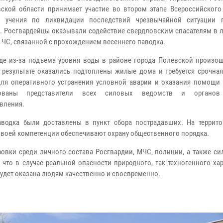
ской области принимает участие во втором этапе Всероссийского
о учения по ликвидации последствий чрезвычайной ситуации 
а. Росгвардейцы оказывали содействие свердловским спасателям в 
 ЧС, связанной с прохождением весеннего паводка.
де из-за подъема уровня воды в районе города Полевской произо
 результате оказались подтоплены жилые дома и требуется срочная
ля оперативного устранения условной аварии и оказания помощи
ованы представители всех силовых ведомств и органов
вления.
водка были доставлены в пункт сбора пострадавших. На террито
своей компетенции обеспечивают охрану общественного порядка.
овки среди личного состава Росгвардии, МЧС, полиции, а также си
то в случае реальной опасности природного, так техногенного хар
будет оказана людям качественно и своевременно.