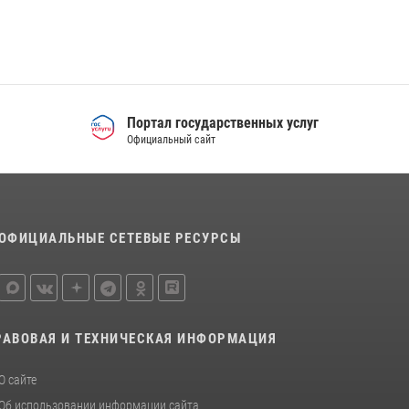
Спецназ Росгвардии отработал навыки
десантирования на Урале
16 июля 2026, 13:07
4
Росгвардия и МВД обеспечили безопасность
Портал государственных услуг
Международной промышленной выставки
Официальный сайт
«Иннопром-2026»
10 июля 2026, 12:35
3
ОФИЦИАЛЬНЫЕ СЕТЕВЫЕ РЕСУРСЫ
РАВОВАЯ И ТЕХНИЧЕСКАЯ ИНФОРМАЦИЯ
О сайте
Об использовании информации сайта