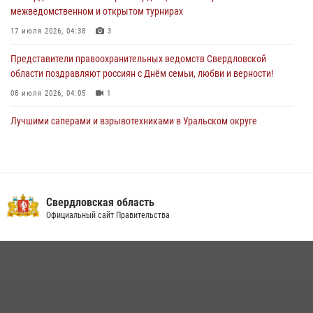
межведомственном и открытом турнирах
«Телекон»
17 июля 2026, 04:38
3
30 июля 2026, 11:33
1
Представители правоохранительных ведомств Свердловской
области поздравляют россиян с Днём семьи, любви и верности!
08 июля 2026, 04:05
1
Лучшими саперами и взрывотехниками в Уральском округе
Росгвардии признаны свердловские специалисты
09 июля 2026, 11:14
5
Сотрудник свердловского СОБР поднялся на пьедестал почета
Всероссийского чемпионата Росгвардии по боксу
Свердловская область
Официальный сайт Правительства
08 июля 2026, 12:02
5
Спецназ Росгвардии отработал навыки десантирования на Урале
16 июля 2026, 13:07
4
Сборная Росгвардии завоевала Кубок «Динамо» на всероссийском
турнире по хоккею