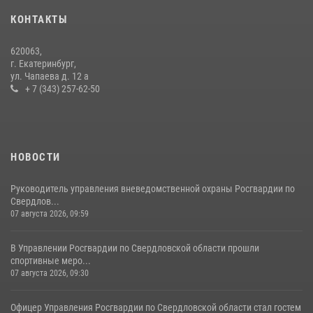
14 июля 2026, 11:06
4
КОНТАКТЫ
Росгвардия приняла участие в межведомственном
620063,
антитеррористическом учении в Свердловской области
г. Екатеринбург,
ул. Чапаева д. 12 а
31 июля 2026, 12:27
1
+ 7 (343) 257-62-50
НОВОСТИ
Руководитель управления вневедомственной охраны Росгвардии по
Свердлов...
07 августа 2026, 09:59
В Управлении Росгвардии по Свердловской области прошли
спортивные меро...
07 августа 2026, 09:30
Офицер Управления Росгвардии по Свердловской области стал гостем