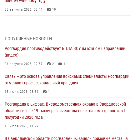
новому учебному году
05 августа 2026, 05:44
10
Росгвардия противодействует БПЛА ВСУ на южном направлении
(видео)
04 августа 2026, 09:57
2
1
ПОПУЛЯРНЫЕ НОВОСТИ
Росгвардия противодействует БПЛА ВСУ на южном направлении
Росгвардия приняла участие в обеспечении безопасности Дня
(видео)
города в Екатеринбурге
04 августа 2026, 09:57
2
1
03 августа 2026, 07:43
3
Связь – это основа управления войсками: специалисты Росгвардии
Росгвардия приняла участие в межведомственном
отмечают профессиональный праздник
антитеррористическом учении в Свердловской области
15 июля 2026, 03:51
1
31 июля 2026, 12:27
1
Росгвардия в цифрах. Вневедомственная охрана в Свердловской
Росгвардия обеспечивает безопасность граждан на южном
области свыше 19 тысяч раз выезжала по сигналам «тревога» в I
направлении
полугодии 2026 года
31 июля 2026, 06:56
1
16 июля 2026, 11:29
Представитель Управления Росгвардии по Свердловской области
В Свердловской области росгвардейцы заняли призовые места на
рассказал об итогах работы подразделения в эфире телекомпании