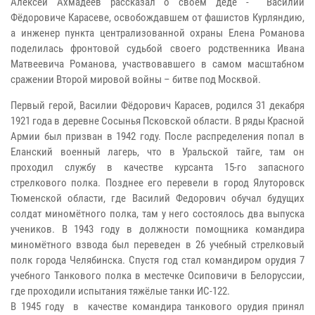
Алексей Ахмадеев рассказал о своем деде - Василии
Фёдоровиче Карасеве, освобождавшем от фашистов Курляндию,
а инженер пункта централизованной охраны Елена Романова
поделилась фронтовой судьбой своего родственника Ивана
Матвеевича Романова, участвовавшего в самом масштабном
сражении Второй мировой войны – битве под Москвой.
Первый герой, Василии Фёдорович Карасев, родился 31 декабря
1921 года
в деревне Сосынья Псковской области
. В ряды Красной
Армии был призван в 1942 году. После распределения попал в
Еланский военный лагерь, что в Уральской тайге, там он
проходил службу в качестве курсанта 15-го запасного
стрелкового полка. Позднее его перевели в город Ялуторовск
Тюменской области, где Василий Федорович обучал будущих
солдат миномётного полка, там у него состоялось два выпуска
учеников. В 1943 году в должности помощника командира
миномётного взвода был переведен в 26 учебный стрелковый
полк города Челябинска. Спустя год стал командиром орудия 7
учебного Танкового полка в местечке Осиповичи в Белоруссии,
где проходили испытания тяжёлые танки ИС-122.
В 1945 году в качестве командира танкового орудия принял