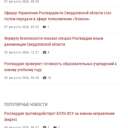
07 августа 2026, 09:30
Офицер Управления Росгвардии по Свердловской области стал
гостем передачи в эфире телекомпании «Телекон»
07 августа 2026, 03:32
1
Формулу безопасности показал спецназ Росгвардии юным
динамовцам Свердловской области
05 августа 2026, 12:27
4
Росгвардия проверяет готовность образовательных учреждений к
новому учебному году
05 августа 2026, 05:44
10
Росгвардия противодействует БПЛА ВСУ на южном направлении
(видео)
04 августа 2026, 09:57
2
1
ПОПУЛЯРНЫЕ НОВОСТИ
Росгвардия противодействует БПЛА ВСУ на южном направлении
Росгвардия приняла участие в обеспечении безопасности Дня
(видео)
города в Екатеринбурге
04 августа 2026, 09:57
2
1