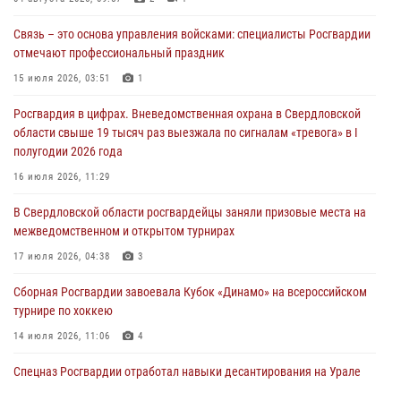
03 августа 2026, 07:43
3
Связь – это основа управления войсками: специалисты Росгвардии
Росгвардия приняла участие в межведомственном
отмечают профессиональный праздник
антитеррористическом учении в Свердловской области
15 июля 2026, 03:51
1
31 июля 2026, 12:27
1
Росгвардия в цифрах. Вневедомственная охрана в Свердловской
Росгвардия обеспечивает безопасность граждан на южном
области свыше 19 тысяч раз выезжала по сигналам «тревога» в I
направлении
полугодии 2026 года
31 июля 2026, 06:56
1
16 июля 2026, 11:29
Представитель Управления Росгвардии по Свердловской области
В Свердловской области росгвардейцы заняли призовые места на
рассказал об итогах работы подразделения в эфире телекомпании
межведомственном и открытом турнирах
«Телекон»
17 июля 2026, 04:38
3
30 июля 2026, 11:33
1
Сборная Росгвардии завоевала Кубок «Динамо» на всероссийском
турнире по хоккею
14 июля 2026, 11:06
4
Спецназ Росгвардии отработал навыки десантирования на Урале
16 июля 2026, 13:07
4