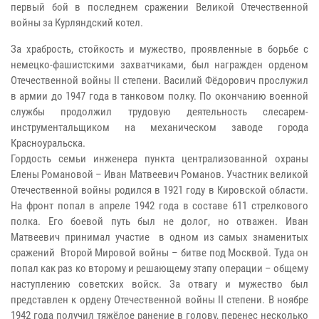
первый бой в последнем сражении Великой Отечественной
войны за Курляндский котел.
За храбрость, стойкость и мужество, проявленные в борьбе с
немецко-фашистскими захватчиками, был награжден орденом
Отечественной войны
II
степени.
Василий Фёдорович прослужил
в армии до 1947 года в танковом полку. По окончанию военной
службы продолжил трудовую деятельность слесарем-
инструментальщиком на механическом заводе города
Красноуральска.
Гордость семьи инженера пункта централизованной охраны
Елены Романовой – Иван Матвеевич Романов. Участник великой
Отечественной войны родился в 1921 году в Кировской области.
На фронт попал в апреле 1942 года в составе 611 стрелкового
полка. Его боевой путь был не долог, но отважен. Иван
Матвеевич принимал участие в одном из самых знаменитых
сражений Второй Мировой войны – битве под Москвой.
Туда он
попал как раз ко второму и решающему этапу операции – общему
наступлению советских войск.
За отвагу и мужество был
представлен к
ордену Отечественной войны II степени. В ноябре
1942 года получил тяжёлое ранение в голову, перенес несколько