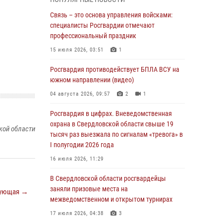
учебному году
Связь – это основа управления войсками:
05 августа 2026, 05:44
10
специалисты Росгвардии отмечают
Росгвардия противодействует БПЛА ВСУ на
профессиональный праздник
южном направлении (видео)
15 июля 2026, 03:51
1
04 августа 2026, 09:57
2
1
Росгвардия противодействует БПЛА ВСУ на
Росгвардия приняла участие в обеспечении
южном направлении (видео)
безопасности Дня города в Екатеринбурге
04 августа 2026, 09:57
2
1
03 августа 2026, 07:43
3
Росгвардия в цифрах. Вневедомственная
Росгвардия приняла участие в
охрана в Свердловской области свыше 19
кой области
межведомственном антитеррористическом
тысяч раз выезжала по сигналам «тревога» в
учении в Свердловской области
I полугодии 2026 года
31 июля 2026, 12:27
1
16 июля 2026, 11:29
Росгвардия обеспечивает безопасность
В Свердловской области росгвардейцы
граждан на южном направлении
заняли призовые места на
ующая →
межведомственном и открытом турнирах
31 июля 2026, 06:56
1
17 июля 2026, 04:38
3
Представитель Управления Росгвардии по