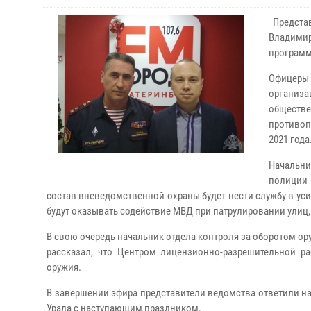
Представ
Владими
программ
Офицер
организа
обществ
противоп
2021 года
Начальни
полиции 
состав вневедомственной охраны будет нести службу в у
будут оказывать содействие МВД при патрулировании улиц
В свою очередь начальник отдела контроля за оборотом о
рассказал, что Центром лицензионно-разрешительной р
оружия.
В завершении эфира представители ведомства ответили на
Урала с наступающим праздником.