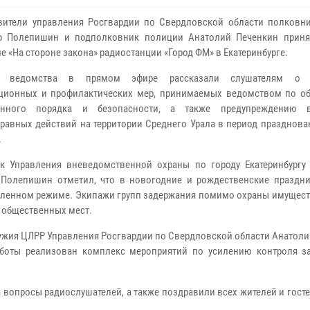
ители управления Росгвардии по Свердловской области полковн
р Полепишин и подполковник полиции Анатолий Печенкин приня
е «На стороне закона» радиостанции «Город ФМ» в Екатеринбурге.
ы ведомства в прямом эфире рассказали слушателям о 
ционных и профилактических мер, принимаемых ведомством по о
енного порядка и безопасности, а также предупреждению 
равных действий на территории Среднего Урала в период празднова
.
к Управления вневедомственной охраны по городу Екатеринбургу
Полепишин отметил, что в новогодние и рождественские праздн
силенном режиме. Экипажи групп задержания помимо охраны имущест
, общественных мест.
ружия ЦЛРР Управления Росгвардии по Свердловской области Анатол
аботы реализован комплекс мероприятий по усилению контроля з
 вопросы радиослушателей, а также поздравили всех жителей и гост