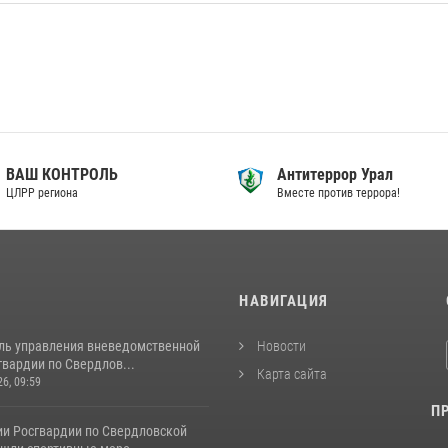
ВАШ КОНТРОЛЬ
Антитеррор Урал
ЦЛРР региона
Вместе против террора!
И
НАВИГАЦИЯ
ль управления вневедомственной
Новости
вардии по Свердлов...
Карта сайта
26, 09:59
П
ии Росгвардии по Свердловской