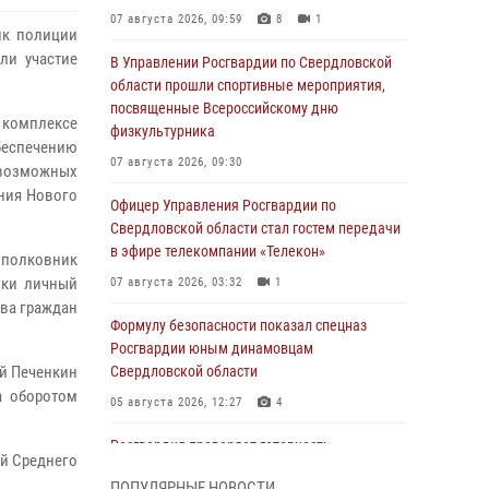
07 августа 2026, 09:59
8
1
ик полиции
ли участие
В Управлении Росгвардии по Свердловской
области прошли спортивные мероприятия,
посвященные Всероссийскому дню
комплексе
физкультурника
беспечению
07 августа 2026, 09:30
возможных
ния Нового
Офицер Управления Росгвардии по
Свердловской области стал гостем передачи
в эфире телекомпании «Телекон»
 полковник
ики личный
07 августа 2026, 03:32
1
ва граждан
Формулу безопасности показал спецназ
Росгвардии юным динамовцам
ий Печенкин
Свердловской области
а оборотом
05 августа 2026, 12:27
4
Росгвардия проверяет готовность
ей Среднего
образовательных учреждений к новому
ПОПУЛЯРНЫЕ НОВОСТИ