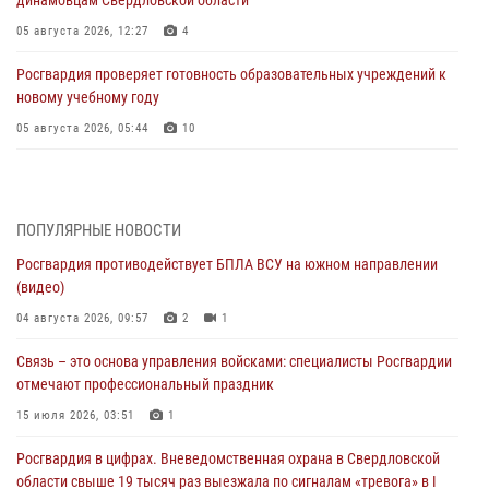
динамовцам Свердловской области
05 августа 2026, 12:27
4
Росгвардия проверяет готовность образовательных учреждений к
новому учебному году
05 августа 2026, 05:44
10
Росгвардия противодействует БПЛА ВСУ на южном направлении
(видео)
04 августа 2026, 09:57
2
1
ПОПУЛЯРНЫЕ НОВОСТИ
Росгвардия противодействует БПЛА ВСУ на южном направлении
Росгвардия приняла участие в обеспечении безопасности Дня
(видео)
города в Екатеринбурге
04 августа 2026, 09:57
2
1
03 августа 2026, 07:43
3
Связь – это основа управления войсками: специалисты Росгвардии
Росгвардия приняла участие в межведомственном
отмечают профессиональный праздник
антитеррористическом учении в Свердловской области
15 июля 2026, 03:51
1
31 июля 2026, 12:27
1
Росгвардия в цифрах. Вневедомственная охрана в Свердловской
Росгвардия обеспечивает безопасность граждан на южном
области свыше 19 тысяч раз выезжала по сигналам «тревога» в I
направлении