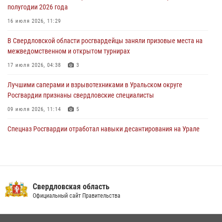
полугодии 2026 года
31 июля 2026, 06:56
1
16 июля 2026, 11:29
Представитель Управления Росгвардии по Свердловской области
В Свердловской области росгвардейцы заняли призовые места на
рассказал об итогах работы подразделения в эфире телекомпании
межведомственном и открытом турнирах
«Телекон»
17 июля 2026, 04:38
3
30 июля 2026, 11:33
1
Лучшими саперами и взрывотехниками в Уральском округе
Росгвардии признаны свердловские специалисты
09 июля 2026, 11:14
5
Спецназ Росгвардии отработал навыки десантирования на Урале
16 июля 2026, 13:07
4
Росгвардия приняла участие в межведомственном
антитеррористическом учении в Свердловской области
Свердловская область
31 июля 2026, 12:27
1
Официальный сайт Правительства
Сборная Росгвардии завоевала Кубок «Динамо» на всероссийском
турнире по хоккею