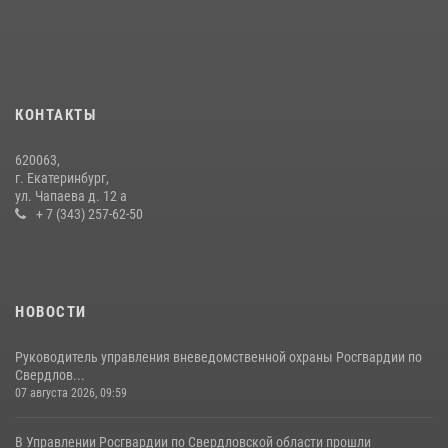
14 июля 2026, 11:06
4
Росгвардия и МВД обеспечили безопасность Международной
промышленной выставки «Иннопром-2026»
10 июля 2026, 12:35
3
КОНТАКТЫ
Идем на штурм: ОМОН под Нижним Тагилом провел тактико-
620063,
специальное занятие
г. Екатеринбург,
ул. Чапаева д. 12 а
27 июля 2026, 12:37
15
+ 7 (343) 257-62-50
НОВОСТИ
Руководитель управления вневедомственной охраны Росгвардии по
Свердлов...
07 августа 2026, 09:59
В Управлении Росгвардии по Свердловской области прошли