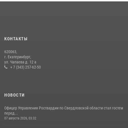
В Екатеринбурге прошел чемпионат Управления Росгвардии по
Свердловской области по комплексному единоборству
07 июля 2026, 10:39
3
Спецназ Росгвардии отработал навыки десантирования на Урале
16 июля 2026, 13:07
4
КОНТАКТЫ
Сборная Росгвардии завоевала Кубок «Динамо» на всероссийском
620063,
турнире по хоккею
г. Екатеринбург,
ул. Чапаева д. 12 а
14 июля 2026, 11:06
4
+ 7 (343) 257-62-50
НОВОСТИ
Офицер Управления Росгвардии по Свердловской области стал гостем
перед...
07 августа 2026, 03:32