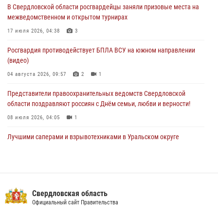
В Свердловской области росгвардейцы заняли призовые места на
29 июля 2026, 12:30
6
межведомственном и открытом турнирах
Православные священники поддержали росгвардейцев в зоне СВО
17 июля 2026, 04:38
3
28 июля 2026, 11:03
Росгвардия противодействует БПЛА ВСУ на южном направлении
(видео)
04 августа 2026, 09:57
2
1
Представители правоохранительных ведомств Свердловской
области поздравляют россиян с Днём семьи, любви и верности!
08 июля 2026, 04:05
1
Лучшими саперами и взрывотехниками в Уральском округе
Росгвардии признаны свердловские специалисты
09 июля 2026, 11:14
5
Сотрудник свердловского СОБР поднялся на пьедестал почета
Всероссийского чемпионата Росгвардии по боксу
Свердловская область
Официальный сайт Правительства
08 июля 2026, 12:02
5