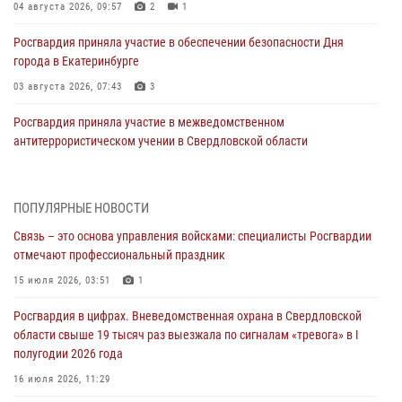
04 августа 2026, 09:57
2
1
Росгвардия приняла участие в обеспечении безопасности Дня
города в Екатеринбурге
03 августа 2026, 07:43
3
Росгвардия приняла участие в межведомственном
антитеррористическом учении в Свердловской области
31 июля 2026, 12:27
1
Росгвардия обеспечивает безопасность граждан на южном
ПОПУЛЯРНЫЕ НОВОСТИ
направлении
Связь – это основа управления войсками: специалисты Росгвардии
31 июля 2026, 06:56
1
отмечают профессиональный праздник
Представитель Управления Росгвардии по Свердловской области
15 июля 2026, 03:51
1
рассказал об итогах работы подразделения в эфире телекомпании
Росгвардия в цифрах. Вневедомственная охрана в Свердловской
«Телекон»
области свыше 19 тысяч раз выезжала по сигналам «тревога» в I
30 июля 2026, 11:33
1
полугодии 2026 года
В Свердловской области росгвардейцы стали призерами
16 июля 2026, 11:29
спартакиады «Динамо» памяти погибшего офицера милиции