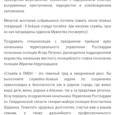
вооруженных преступников, террористов и освобождением
заложников.
Минутой молчания собравшиеся почтили память своих боевых
товарищей - 9 бойцов отряда погибли при несении службы, трое
из них награждены орденом Мужества (посмертно).
Поздравить спецназовцев с праздником прибыли врио
начальника территориального управления Росгвардии
полковник полиции Игорь Петунин, руководители подразделений
ведомства, начальник местного полицейского главка полковник
полиции Ибрагим Абдулкадыров.
«Служба в ОМОН – это тяжелый труд и ежедневный риск. Вы
выполняете служебно-боевые задачи по сохранению
правопорядка и безопасности как в родном городе, где живут
ваши дети, жены, родные и близкие, так и за пределами региона.
Хочу передать поздравления начальника Управления Росгвардии
по Свердловской области генерал-майора полиции Константина
Шуршина. Пожелать здоровья, долголетия, счастья вам и вашим
семьям, а также дальнейшего профессионального