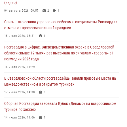
(видео)
города в Екатеринбурге
04 августа 2026, 09:57
2
1
03 августа 2026, 07:43
3
Связь – это основа управления войсками: специалисты Росгвардии
Росгвардия приняла участие в межведомственном
отмечают профессиональный праздник
антитеррористическом учении в Свердловской области
15 июля 2026, 03:51
1
31 июля 2026, 12:27
1
Росгвардия в цифрах. Вневедомственная охрана в Свердловской
Росгвардия обеспечивает безопасность граждан на южном
области свыше 19 тысяч раз выезжала по сигналам «тревога» в I
направлении
полугодии 2026 года
31 июля 2026, 06:56
1
16 июля 2026, 11:29
Представитель Управления Росгвардии по Свердловской области
В Свердловской области росгвардейцы заняли призовые места на
рассказал об итогах работы подразделения в эфире телекомпании
межведомственном и открытом турнирах
«Телекон»
17 июля 2026, 04:38
3
30 июля 2026, 11:33
1
Сборная Росгвардии завоевала Кубок «Динамо» на всероссийском
турнире по хоккею
14 июля 2026, 11:06
4