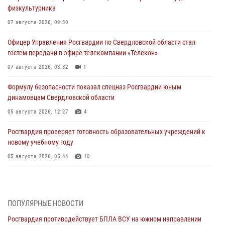
физкультурника
07 августа 2026, 09:30
Офицер Управления Росгвардии по Свердловской области стал
гостем передачи в эфире телекомпании «Телекон»
07 августа 2026, 03:32
1
Формулу безопасности показал спецназ Росгвардии юным
динамовцам Свердловской области
05 августа 2026, 12:27
4
Росгвардия проверяет готовность образовательных учреждений к
новому учебному году
05 августа 2026, 05:44
10
Росгвардия противодействует БПЛА ВСУ на южном направлении
(видео)
04 августа 2026, 09:57
2
1
ПОПУЛЯРНЫЕ НОВОСТИ
Росгвардия противодействует БПЛА ВСУ на южном направлении
Росгвардия приняла участие в обеспечении безопасности Дня