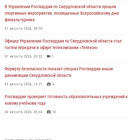
В Управлении Росгвардии по Свердловской области прошли
спортивные мероприятия, посвященные Всероссийскому дню
физкультурника
07 августа 2026, 09:30
Офицер Управления Росгвардии по Свердловской области стал
гостем передачи в эфире телекомпании «Телекон»
07 августа 2026, 03:32
1
Формулу безопасности показал спецназ Росгвардии юным
динамовцам Свердловской области
05 августа 2026, 12:27
4
Росгвардия проверяет готовность образовательных учреждений к
новому учебному году
05 августа 2026, 05:44
10
Росгвардия противодействует БПЛА ВСУ на южном направлении
(видео)
04 августа 2026, 09:57
2
1