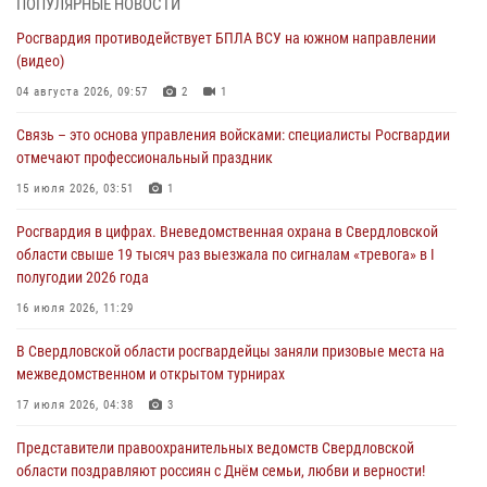
ПОПУЛЯРНЫЕ НОВОСТИ
Росгвардия противодействует БПЛА ВСУ на южном направлении
Росгвардия приняла участие в обеспечении безопасности Дня
(видео)
города в Екатеринбурге
04 августа 2026, 09:57
2
1
03 августа 2026, 07:43
3
Связь – это основа управления войсками: специалисты Росгвардии
Росгвардия приняла участие в межведомственном
отмечают профессиональный праздник
антитеррористическом учении в Свердловской области
15 июля 2026, 03:51
1
31 июля 2026, 12:27
1
Росгвардия в цифрах. Вневедомственная охрана в Свердловской
Росгвардия обеспечивает безопасность граждан на южном
области свыше 19 тысяч раз выезжала по сигналам «тревога» в I
направлении
полугодии 2026 года
31 июля 2026, 06:56
1
16 июля 2026, 11:29
Представитель Управления Росгвардии по Свердловской области
В Свердловской области росгвардейцы заняли призовые места на
рассказал об итогах работы подразделения в эфире телекомпании
межведомственном и открытом турнирах
«Телекон»
17 июля 2026, 04:38
3
30 июля 2026, 11:33
1
Представители правоохранительных ведомств Свердловской
области поздравляют россиян с Днём семьи, любви и верности!