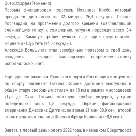
Оберстдорфе (Германия).
Первым финишировал норвежец Йоханнес Клебо, который
преодолел дистанцию за 32 минуты 26,4 секунды. Офицер
Росгвардии, на протяжении долгого времени возглавлявший
сложнейшую гонку, к сожалению, уступил норвежцу всего 3,4
секунды. Замкнул тройку лучших еще один представитель
Норвегии - Шур Рёте (+4,0 секунды).
Алексадр Большунов стал серебряным призером в свой день
рождения - сегодня выдающемуся спортсмену-лыжнику
исполнилось 25 лет.
Еще одна спортсменка Уральского округа Росгвардии инструктор
по спорту лейтенант Татьяна Сорина достойно выступила в
общем старте свободным стилем на 10 км в рамках многодневки
«Тур де Ски». Татьяна замкнула тройку лидеров, уступив
победителю лишь 0,8 секунды. Первой финишировала
американка Джессика Диггинс, ее время 21 мин 30,8 сек., второй
стала представительница Швеции Фрида Карлссон (+0,5 сек.).
Завтра, в первый день нового 2022 года, в немецком Оберстдорфе