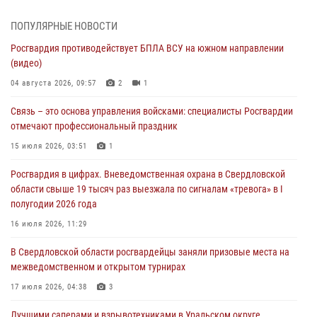
(видео)
04 августа 2026, 09:57
2
1
ПОПУЛЯРНЫЕ НОВОСТИ
Росгвардия противодействует БПЛА ВСУ на южном направлении
Росгвардия приняла участие в обеспечении безопасности Дня
(видео)
города в Екатеринбурге
04 августа 2026, 09:57
2
1
03 августа 2026, 07:43
3
Связь – это основа управления войсками: специалисты Росгвардии
Росгвардия приняла участие в межведомственном
отмечают профессиональный праздник
антитеррористическом учении в Свердловской области
15 июля 2026, 03:51
1
31 июля 2026, 12:27
1
Росгвардия в цифрах. Вневедомственная охрана в Свердловской
Росгвардия обеспечивает безопасность граждан на южном
области свыше 19 тысяч раз выезжала по сигналам «тревога» в I
направлении
полугодии 2026 года
31 июля 2026, 06:56
1
16 июля 2026, 11:29
Представитель Управления Росгвардии по Свердловской области
В Свердловской области росгвардейцы заняли призовые места на
рассказал об итогах работы подразделения в эфире телекомпании
межведомственном и открытом турнирах
«Телекон»
17 июля 2026, 04:38
3
30 июля 2026, 11:33
1
Лучшими саперами и взрывотехниками в Уральском округе