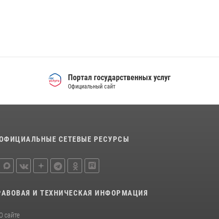
Спецназ Росгвардии отработал навыки
десантирования на Урале
16 июля 2026, 13:07
4
Сборная Росгвардии завоевала Кубок
«Динамо» на всероссийском турнире по
Портал государственных услуг
хоккею
Официальный сайт
14 июля 2026, 11:06
4
ОФИЦИАЛЬНЫЕ СЕТЕВЫЕ РЕСУРСЫ
РАВОВАЯ И ТЕХНИЧЕСКАЯ ИНФОРМАЦИЯ
О сайте