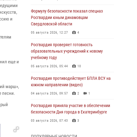
 ведущими
Формулу безопасности показал спецназ
искусств,
Росгвардии юным динамовцам
ссию и
Свердловской области
05 августа 2026, 12:27
4
ателям
Росгвардия проверяет готовность
образовательных учреждений к новому
учебному году
нил еще и
05 августа 2026, 05:44
10
Росгвардия противодействует БПЛА ВСУ на
южном направлении (видео)
ий марш»,
е песни.
04 августа 2026, 09:57
2
1
орый
Росгвардия приняла участие в обеспечении
безопасности Дня города в Екатеринбурге
03 августа 2026, 07:43
3
Росгвардия приняла участие в
ПОПУЛЯРНЫЕ НОВОСТИ