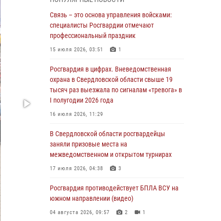
межведомственном антитеррористическом
учении в Свердловской области
Связь – это основа управления войсками:
специалисты Росгвардии отмечают
31 июля 2026, 12:27
1
профессиональный праздник
Росгвардия обеспечивает безопасность
15 июля 2026, 03:51
1
граждан на южном направлении
Росгвардия в цифрах. Вневедомственная
31 июля 2026, 06:56
1
охрана в Свердловской области свыше 19
тысяч раз выезжала по сигналам «тревога» в
Представитель Управления Росгвардии по
I полугодии 2026 года
Свердловской области рассказал об итогах
работы подразделения в эфире
16 июля 2026, 11:29
телекомпании «Телекон»
В Свердловской области росгвардейцы
30 июля 2026, 11:33
1
заняли призовые места на
межведомственном и открытом турнирах
В Свердловской области росгвардейцы стали
призерами спартакиады «Динамо» памяти
17 июля 2026, 04:38
3
погибшего офицера милиции
Росгвардия противодействует БПЛА ВСУ на
29 июля 2026, 12:30
6
южном направлении (видео)
Православные священники поддержали
04 августа 2026, 09:57
2
1
росгвардейцев в зоне СВО