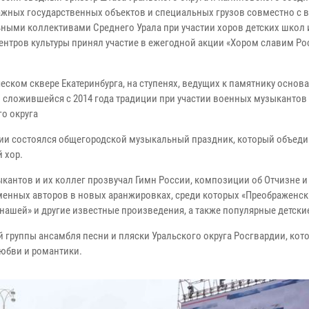
ажных государственных объектов и специальных грузов совместно с
ными коллективами Среднего Урала при участии хоров детских школ 
центров культуры принял участие в ежегодной акции «Хором славим Ро
еском сквере Екатеринбурга, на ступенях, ведущих к памятнику основ
о сложившейся с 2014 года традиции при участии военных музыкантов
го округа
ии состоялся общегородской музыкальный праздник, который объеди
 хор.
антов и их коллег прозвучал Гимн России, композиции об Отчизне и
еменных авторов в новых аранжировках, среди которых «Преображенск
 нашей» и другие известные произведения, а также популярные детски
й группы ансамбля песни и пляски Уральского округа Росгвардии, кот
юбви и романтики.