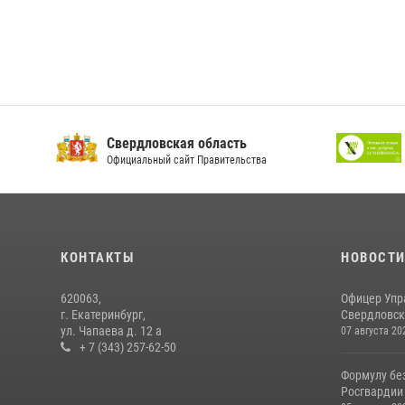
Свердловская область
Официальный сайт Правительства
КОНТАКТЫ
НОВОСТ
620063,
Офицер Упр
г. Екатеринбург,
Свердловско
ул. Чапаева д. 12 а
07 августа 20
+ 7 (343) 257-62-50
Формулу бе
Росгвардии