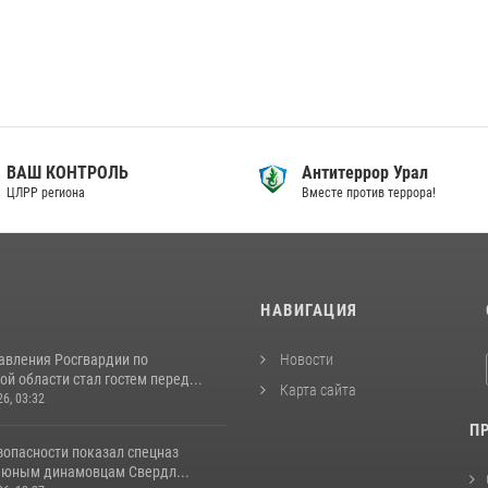
ВАШ КОНТРОЛЬ
Антитеррор Урал
ЦЛРР региона
Вместе против террора!
И
НАВИГАЦИЯ
авления Росгвардии по
Новости
й области стал гостем перед...
Карта сайта
26, 03:32
П
зопасности показал спецназ
 юным динамовцам Свердл...