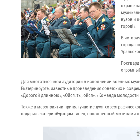
охране в
музыкаль
вузов и 
город!».
В историч
города п
Уральско
Росгвард
огромный
Для многотысячной аудитории в исполнении военных музык
Екатеринбурге, известные произведения советских и совр
«Дорогой длинною», «Ойся, ты, ойся», «Команда молодости
Также в мероприятии принял участие дуэт хореографическо
подарил екатеринбуржцам танец, наполненный мотивами л