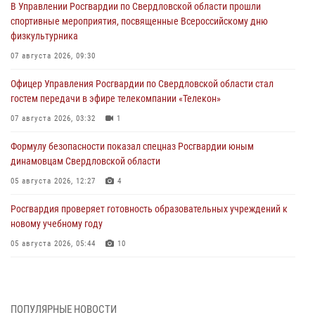
В Управлении Росгвардии по Свердловской области прошли
спортивные мероприятия, посвященные Всероссийскому дню
физкультурника
07 августа 2026, 09:30
Офицер Управления Росгвардии по Свердловской области стал
гостем передачи в эфире телекомпании «Телекон»
07 августа 2026, 03:32
1
Формулу безопасности показал спецназ Росгвардии юным
динамовцам Свердловской области
05 августа 2026, 12:27
4
Росгвардия проверяет готовность образовательных учреждений к
новому учебному году
05 августа 2026, 05:44
10
Росгвардия противодействует БПЛА ВСУ на южном направлении
(видео)
04 августа 2026, 09:57
2
1
ПОПУЛЯРНЫЕ НОВОСТИ