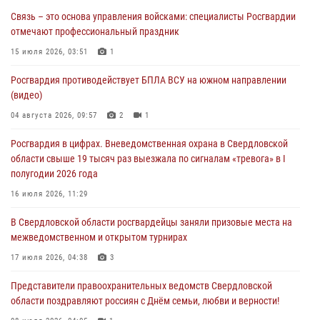
Связь – это основа управления войсками: специалисты Росгвардии
Росгвардия приняла участие в обеспечении безопасности Дня
отмечают профессиональный праздник
города в Екатеринбурге
15 июля 2026, 03:51
1
03 августа 2026, 07:43
3
Росгвардия противодействует БПЛА ВСУ на южном направлении
Росгвардия приняла участие в межведомственном
(видео)
антитеррористическом учении в Свердловской области
04 августа 2026, 09:57
2
1
31 июля 2026, 12:27
1
Росгвардия в цифрах. Вневедомственная охрана в Свердловской
Росгвардия обеспечивает безопасность граждан на южном
области свыше 19 тысяч раз выезжала по сигналам «тревога» в I
направлении
полугодии 2026 года
31 июля 2026, 06:56
1
16 июля 2026, 11:29
Представитель Управления Росгвардии по Свердловской области
В Свердловской области росгвардейцы заняли призовые места на
рассказал об итогах работы подразделения в эфире телекомпании
межведомственном и открытом турнирах
«Телекон»
17 июля 2026, 04:38
3
30 июля 2026, 11:33
1
Представители правоохранительных ведомств Свердловской
области поздравляют россиян с Днём семьи, любви и верности!