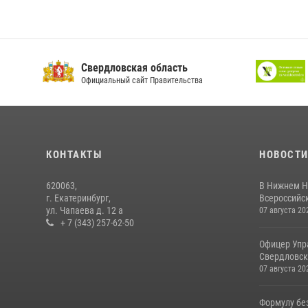
Свердловская область
Официальный сайт Правительства
КОНТАКТЫ
НОВОСТ
620063,
В Нижнем Н
г. Екатеринбург,
Всероссийск
ул. Чапаева д. 12 а
07 августа 20
+ 7 (343) 257-62-50
Офицер Упр
Свердловско
07 августа 20
Формулу бе