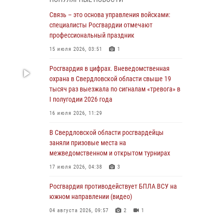
Росгвардия приняла участие в обеспечении
Связь – это основа управления войсками:
безопасности Дня города в Екатеринбурге
специалисты Росгвардии отмечают
профессиональный праздник
03 августа 2026, 07:43
3
15 июля 2026, 03:51
1
Росгвардия приняла участие в
межведомственном антитеррористическом
Росгвардия в цифрах. Вневедомственная
учении в Свердловской области
охрана в Свердловской области свыше 19
тысяч раз выезжала по сигналам «тревога» в
31 июля 2026, 12:27
1
I полугодии 2026 года
Росгвардия обеспечивает безопасность
16 июля 2026, 11:29
граждан на южном направлении
В Свердловской области росгвардейцы
31 июля 2026, 06:56
1
заняли призовые места на
межведомственном и открытом турнирах
Представитель Управления Росгвардии по
Свердловской области рассказал об итогах
17 июля 2026, 04:38
3
работы подразделения в эфире
телекомпании «Телекон»
Росгвардия противодействует БПЛА ВСУ на
южном направлении (видео)
30 июля 2026, 11:33
1
04 августа 2026, 09:57
2
1
В Свердловской области росгвардейцы стали