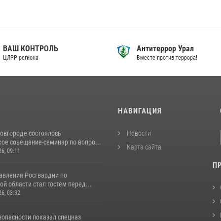
ВАШ КОНТРОЛЬ
Антитеррор Урал
ЦЛРР региона
Вместе против террора!
И
НАВИГАЦИЯ
овгороде состоялось
Новости
ое совещание-семинар по вопро...
Карта сайта
26, 09:11
П
авления Росгвардии по
й области стал гостем перед...
26, 03:32
зопасности показал спецназ