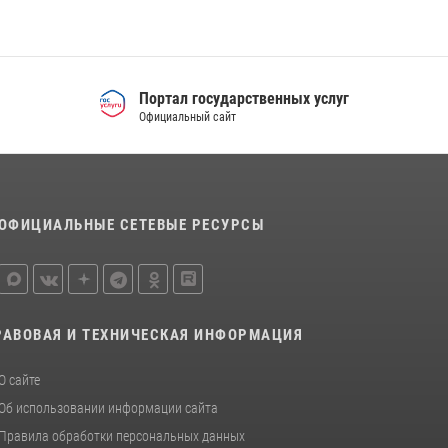
Спецназ Росгвардии отработал навыки
десантирования на Урале
16 июля 2026, 13:07
4
Портал государственных услуг
Официальный сайт
Сборная Росгвардии завоевала Кубок
«Динамо» на всероссийском турнире по
хоккею
14 июля 2026, 11:06
4
ОФИЦИАЛЬНЫЕ СЕТЕВЫЕ РЕСУРСЫ
РАВОВАЯ И ТЕХНИЧЕСКАЯ ИНФОРМАЦИЯ
О сайте
Об использовании информации сайта
Правила обработки персональных данных