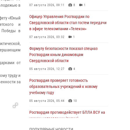
олодежью в
07 августа 2026, 09:11
8
1
Офицер Управления Росгвардии по
фету «Юный
Свердловской области стал гостем передачи
етского и
в эфире телекомпании «Телекон»
е Победы в
07 августа 2026, 03:32
1
ктической,
Формулу безопасности показал спецназ
Завершающим
Росгвардии юным динамовцам
Свердловской области
дарками от
05 августа 2026, 12:27
4
ому труду и
Росгвардия проверяет готовность
венности за
образовательных учреждений к новому
учебному году
05 августа 2026, 05:44
10
Росгвардия противодействует БПЛА ВСУ на
южном направлении (видео)
04 августа 2026, 09:57
2
1
ПОПУЛЯРНЫЕ НОВОСТИ