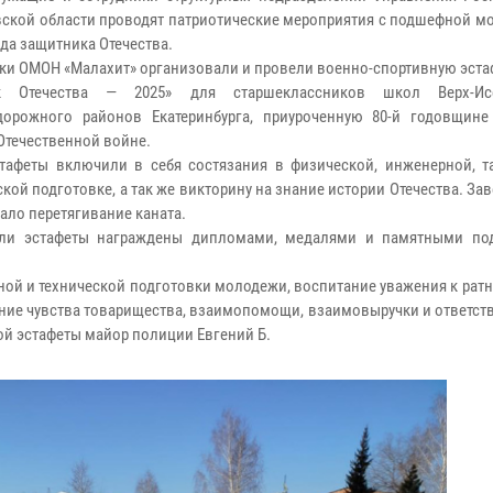
ской области проводят патриотические мероприятия с подшефной м
ода защитника Отечества.
ки ОМОН «Малахит» организовали и провели военно-спортивную эста
к Отечества — 2025» для старшеклассников школ Верх-Ис
дорожного районов Екатеринбурга, приуроченную 80-й годовщин
Отечественной войне.
тафеты включили в себя состязания в физической, инженерной, та
кой подготовке, а так же викторину на знание истории Отечества. 
ало перетягивание каната.
ели эстафеты награждены дипломами, медалями и памятными по
й и технической подготовки молодежи, воспитание уважения к ратн
итание чувства товарищества, взаимопомощи, взаимовыручки и ответст
ной эстафеты майор полиции Евгений Б.