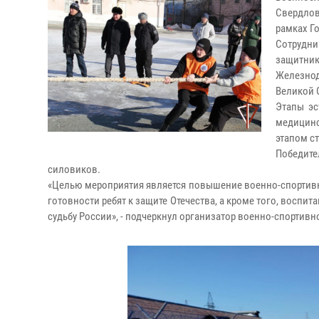
Свердлов
рамках Г
Сотрудни
защитни
Железно
Великой 
Этапы эс
медицинс
этапом ст
Победит
силовиков.
«Целью мероприятия является повышение военно-спортивно
готовности ребят к защите Отечества, а кроме того, восп
судьбу России», - подчеркнул организатор военно-спортив