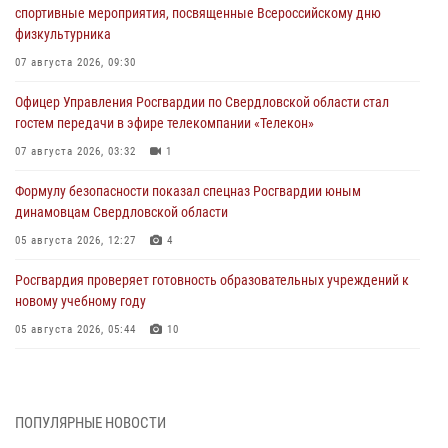
спортивные мероприятия, посвященные Всероссийскому дню
физкультурника
07 августа 2026, 09:30
Офицер Управления Росгвардии по Свердловской области стал
гостем передачи в эфире телекомпании «Телекон»
07 августа 2026, 03:32
1
Формулу безопасности показал спецназ Росгвардии юным
динамовцам Свердловской области
05 августа 2026, 12:27
4
Росгвардия проверяет готовность образовательных учреждений к
новому учебному году
05 августа 2026, 05:44
10
Росгвардия противодействует БПЛА ВСУ на южном направлении
(видео)
04 августа 2026, 09:57
2
1
ПОПУЛЯРНЫЕ НОВОСТИ