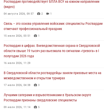
Росгвардия противодействует БПЛА ВСУ на южном направлении
Росгвардия приняла участие в обеспечении безопасности Дня
(видео)
города в Екатеринбурге
04 августа 2026, 09:57
2
1
03 августа 2026, 07:43
3
Связь – это основа управления войсками: специалисты Росгвардии
Росгвардия приняла участие в межведомственном
отмечают профессиональный праздник
антитеррористическом учении в Свердловской области
15 июля 2026, 03:51
1
31 июля 2026, 12:27
1
Росгвардия в цифрах. Вневедомственная охрана в Свердловской
Росгвардия обеспечивает безопасность граждан на южном
области свыше 19 тысяч раз выезжала по сигналам «тревога» в I
направлении
полугодии 2026 года
31 июля 2026, 06:56
1
16 июля 2026, 11:29
Представитель Управления Росгвардии по Свердловской области
В Свердловской области росгвардейцы заняли призовые места на
рассказал об итогах работы подразделения в эфире телекомпании
межведомственном и открытом турнирах
«Телекон»
17 июля 2026, 04:38
3
30 июля 2026, 11:33
1
Лучшими саперами и взрывотехниками в Уральском округе
Росгвардии признаны свердловские специалисты
09 июля 2026, 11:14
5