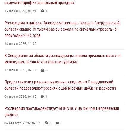
отмечают профессиональный праздник
30 июля 2026, 11:33
1
15 июля 2026, 03:51
1
В Свердловской области росгвардейцы стали призерами
Росгвардия в цифрах. Вневедомственная охрана в Свердловской
спартакиады «Динамо» памяти погибшего офицера милиции
области свыше 19 тысяч раз выезжала по сигналам «тревога» в I
29 июля 2026, 12:30
6
полугодии 2026 года
Православные священники поддержали росгвардейцев в зоне СВО
16 июля 2026, 11:29
28 июля 2026, 11:03
В Свердловской области росгвардейцы заняли призовые места на
межведомственном и открытом турнирах
Свердловские росгвардейцы завоевали медали на окружном
чемпионате по комплексному единоборству
17 июля 2026, 04:38
3
28 июля 2026, 09:42
4
Представители правоохранительных ведомств Свердловской
области поздравляют россиян с Днём семьи, любви и верности!
08 июля 2026, 04:05
1
Росгвардия противодействует БПЛА ВСУ на южном направлении
(видео)
04 августа 2026, 09:57
2
1