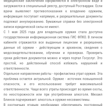
Медицинские заключения оформляются в электронном виде и
загружаются в специальный реестр, доступный Росгвардии. Если
врачи выявляют противопоказания к владению оружием,
информация поступает напрямую, и разрешительные документы
подлежат аннулированию. Бумажные справки без электронной
записи юридической силы не имеют.
С 1 мая 2025 года для владельцев оружия стала доступна
государственная информационная система ГИС ФПКО. В личном
кабинете отражаются все выданные лицензии и разрешения,
данные об оружии - действующем и архивном, сведения о
медосвидетельствовании, обучении и проверках. Проверить
сроки действия документов можно и через портал Госуслуг. Это
простой, но действенный способ избежать нарушений и
ответственности.
Отдельное направление работы - профилактика утрат оружия. Эта
проблема остается актуальной. Оружие - источник повышенной
опасности, и его использование требует максимальной
ответственности. Чаще всего утраты происходят во время охоты,
по неосторожности или при употреблении алкоголя. Михаил
Блинов подчеркивает: алкоголь и оружие несовместимы.
В охотничьих угодьях необходимо обеспечивать постоянный