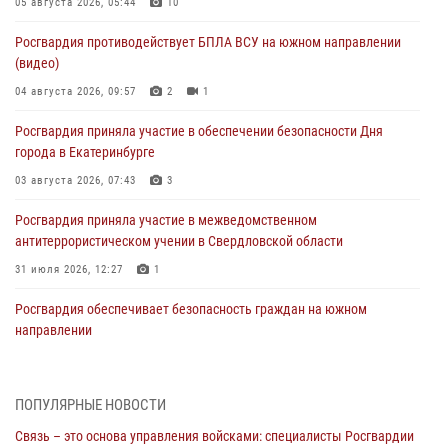
05 августа 2026, 05:44
10
Росгвардия противодействует БПЛА ВСУ на южном направлении
(видео)
04 августа 2026, 09:57
2
1
Росгвардия приняла участие в обеспечении безопасности Дня
города в Екатеринбурге
03 августа 2026, 07:43
3
Росгвардия приняла участие в межведомственном
антитеррористическом учении в Свердловской области
31 июля 2026, 12:27
1
Росгвардия обеспечивает безопасность граждан на южном
направлении
31 июля 2026, 06:56
1
Представитель Управления Росгвардии по Свердловской области
ПОПУЛЯРНЫЕ НОВОСТИ
рассказал об итогах работы подразделения в эфире телекомпании
Связь – это основа управления войсками: специалисты Росгвардии
«Телекон»