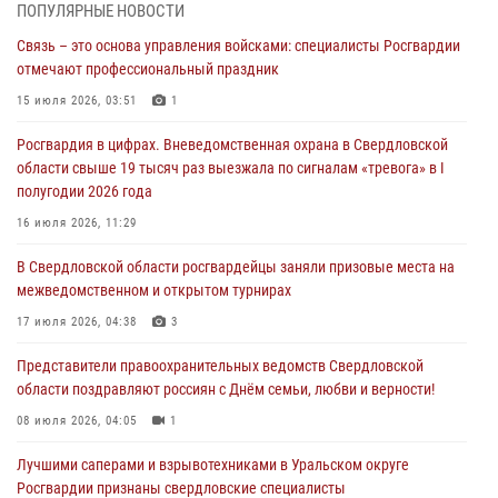
Представитель Управления Росгвардии по Свердловской области
ПОПУЛЯРНЫЕ НОВОСТИ
рассказал об итогах работы подразделения в эфире телекомпании
Связь – это основа управления войсками: специалисты Росгвардии
«Телекон»
отмечают профессиональный праздник
30 июля 2026, 11:33
1
15 июля 2026, 03:51
1
В Свердловской области росгвардейцы стали призерами
Росгвардия в цифрах. Вневедомственная охрана в Свердловской
спартакиады «Динамо» памяти погибшего офицера милиции
области свыше 19 тысяч раз выезжала по сигналам «тревога» в I
29 июля 2026, 12:30
6
полугодии 2026 года
Православные священники поддержали росгвардейцев в зоне СВО
16 июля 2026, 11:29
28 июля 2026, 11:03
В Свердловской области росгвардейцы заняли призовые места на
межведомственном и открытом турнирах
Свердловские росгвардейцы завоевали медали на окружном
чемпионате по комплексному единоборству
17 июля 2026, 04:38
3
28 июля 2026, 09:42
4
Представители правоохранительных ведомств Свердловской
области поздравляют россиян с Днём семьи, любви и верности!
08 июля 2026, 04:05
1
Лучшими саперами и взрывотехниками в Уральском округе
Росгвардии признаны свердловские специалисты