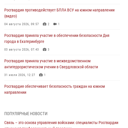
Росгвардия противодействует БПЛА ВСУ на южном направлении
(видео)
04 августа 2026, 09:57
2
1
Росгвардия приняла участие в обеспечении безопасности Дня
города в Екатеринбурге
03 августа 2026, 07:43
3
Росгвардия приняла участие в межведомственном
антитеррористическом учении в Свердловской области
31 июля 2026, 12:27
1
Росгвардия обеспечивает безопасность граждан на южном
направлении
31 июля 2026, 06:56
1
Представитель Управления Росгвардии по Свердловской области
ПОПУЛЯРНЫЕ НОВОСТИ
рассказал об итогах работы подразделения в эфире телекомпании
Связь – это основа управления войсками: специалисты Росгвардии
«Телекон»