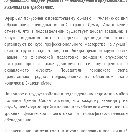
национальной гвардии, условиях её прохождения и предъявляемых
к кандидатам требованиях.
Эфир был приурочен к предстоящему юбилею – 70-летию со дня
образования вневедомственной охраны. Демид Анатольевич
отметил, что в подразделении существует добрая традиция: в
канун ведомственного праздника руководители отдела
организуют конкурс профессионального мастерства на лучший
экипаж группы задержания, где бойцы демонстрируют свои
навыки по физической подготовке, вождения служебного
автотранспорта, а также действия по сигналу «Тревога» с
охраняемого объекта». Победители городского этапа
представляют родное подразделение на областном этапе
конкурса в Екатеринбурге.
На вопрос о трудоустройстве в подразделения ведомства майор
полиции Демид Сисин отметил, что каждому кандидату на
службу необходимо пройти военно-врачебную комиссию, тест на
уровень физической подготовки и психофизиологическое
обследование.
В завершении встречи гость в студии поздравил весь личный