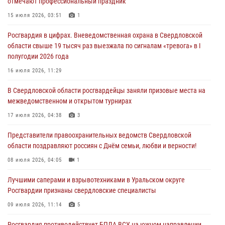
отмечают профессиональный праздник
30 июля 2026, 11:33
1
15 июля 2026, 03:51
1
В Свердловской области росгвардейцы стали призерами
Росгвардия в цифрах. Вневедомственная охрана в Свердловской
спартакиады «Динамо» памяти погибшего офицера милиции
области свыше 19 тысяч раз выезжала по сигналам «тревога» в I
29 июля 2026, 12:30
6
полугодии 2026 года
Православные священники поддержали росгвардейцев в зоне СВО
16 июля 2026, 11:29
28 июля 2026, 11:03
В Свердловской области росгвардейцы заняли призовые места на
межведомственном и открытом турнирах
Свердловские росгвардейцы завоевали медали на окружном
чемпионате по комплексному единоборству
17 июля 2026, 04:38
3
28 июля 2026, 09:42
4
Представители правоохранительных ведомств Свердловской
области поздравляют россиян с Днём семьи, любви и верности!
08 июля 2026, 04:05
1
Лучшими саперами и взрывотехниками в Уральском округе
Росгвардии признаны свердловские специалисты
09 июля 2026, 11:14
5
Росгвардия противодействует БПЛА ВСУ на южном направлении