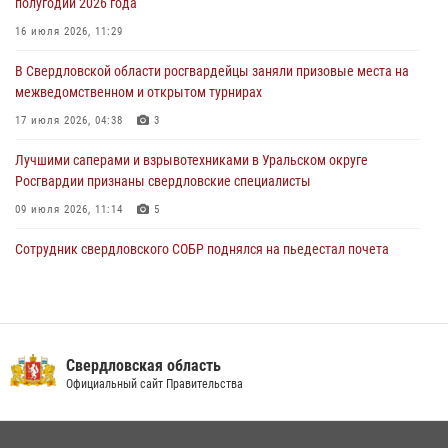
полугодии 2026 года
31 июля 2026, 06:56
1
16 июля 2026, 11:29
Представитель Управления Росгвардии по Свердловской области
В Свердловской области росгвардейцы заняли призовые места на
рассказал об итогах работы подразделения в эфире телекомпании
межведомственном и открытом турнирах
«Телекон»
17 июля 2026, 04:38
3
30 июля 2026, 11:33
1
Лучшими саперами и взрывотехниками в Уральском округе
Росгвардии признаны свердловские специалисты
09 июля 2026, 11:14
5
Сотрудник свердловского СОБР поднялся на пьедестал почета
Всероссийского чемпионата Росгвардии по боксу
08 июля 2026, 12:02
5
Спецназ Росгвардии отработал навыки десантирования на Урале
Свердловская область
16 июля 2026, 13:07
4
Официальный сайт Правительства
Росгвардия приняла участие в межведомственном
антитеррористическом учении в Свердловской области