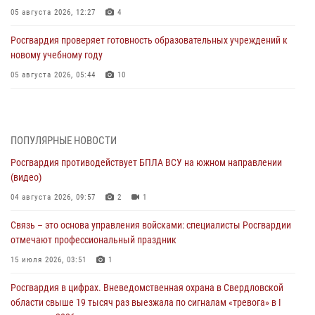
05 августа 2026, 12:27
4
Росгвардия проверяет готовность образовательных учреждений к
новому учебному году
05 августа 2026, 05:44
10
Росгвардия противодействует БПЛА ВСУ на южном направлении
(видео)
04 августа 2026, 09:57
2
1
ПОПУЛЯРНЫЕ НОВОСТИ
Росгвардия противодействует БПЛА ВСУ на южном направлении
Росгвардия приняла участие в обеспечении безопасности Дня
(видео)
города в Екатеринбурге
04 августа 2026, 09:57
2
1
03 августа 2026, 07:43
3
Связь – это основа управления войсками: специалисты Росгвардии
Росгвардия приняла участие в межведомственном
отмечают профессиональный праздник
антитеррористическом учении в Свердловской области
15 июля 2026, 03:51
1
31 июля 2026, 12:27
1
Росгвардия в цифрах. Вневедомственная охрана в Свердловской
Росгвардия обеспечивает безопасность граждан на южном
области свыше 19 тысяч раз выезжала по сигналам «тревога» в I
направлении