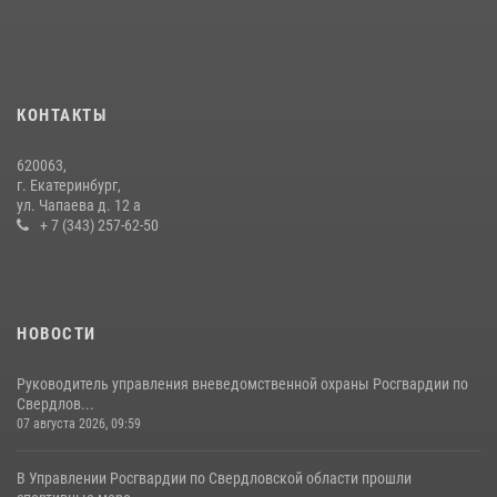
31 июля 2026, 12:27
1
Сборная Росгвардии завоевала Кубок «Динамо» на всероссийском
турнире по хоккею
14 июля 2026, 11:06
4
КОНТАКТЫ
Росгвардия и МВД обеспечили безопасность Международной
620063,
промышленной выставки «Иннопром-2026»
г. Екатеринбург,
ул. Чапаева д. 12 а
10 июля 2026, 12:35
3
+ 7 (343) 257-62-50
НОВОСТИ
Руководитель управления вневедомственной охраны Росгвардии по
Свердлов...
07 августа 2026, 09:59
В Управлении Росгвардии по Свердловской области прошли