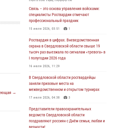
граждан на южном направлении
Связь – это основа управления войсками:
31 июля 2026, 06:56
1
специалисты Росгвардии отмечают
профессиональный праздник
Представитель Управления Росгвардии по
Свердловской области рассказал об итогах
15 июля 2026, 03:51
1
работы подразделения в эфире
телекомпании «Телекон»
Росгвардия в цифрах. Вневедомственная
охрана в Свердловской области свыше 19
30 июля 2026, 11:33
1
тысяч раз выезжала по сигналам «тревога» в
I полугодии 2026 года
В Свердловской области росгвардейцы стали
призерами спартакиады «Динамо» памяти
16 июля 2026, 11:29
погибшего офицера милиции
В Свердловской области росгвардейцы
29 июля 2026, 12:30
6
заняли призовые места на
межведомственном и открытом турнирах
Православные священники поддержали
ующая →
росгвардейцев в зоне СВО
17 июля 2026, 04:38
3
28 июля 2026, 11:03
Представители правоохранительных
ведомств Свердловской области
Свердловские росгвардейцы завоевали
поздравляют россиян с Днём семьи, любви и
медали на окружном чемпионате по
верности!
комплексному единоборству