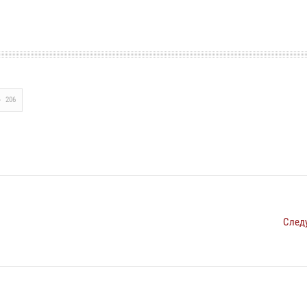
206
След