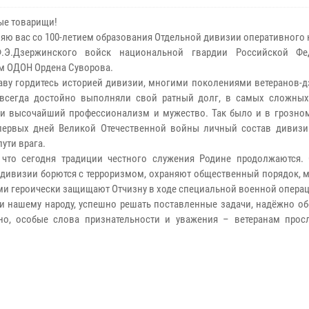
е товарищи!
яю вас со 100-летием образования Отдельной дивизии оперативного
.Э.Дзержинского войск национальной гвардии Российской Фе
м ОДОН Ордена Суворова.
аву гордитесь историей дивизии, многими поколениями ветеранов-д
всегда достойно выполняли свой ратный долг, в самых сложных
и высочайший профессионализм и мужество. Так было и в грозном 
первых дней Великой Отечественной войны личный состав дивизи
пути врага.
 что сегодня традиции честного служения Родине продолжаются.
дивизии борются с терроризмом, охраняют общественный порядок, м
ми героически защищают Отчизну в ходе специальной военной операц
е и нашему народу, успешно решать поставленные задачи, надёжно о
но, особые слова признательности и уважения – ветеранам прос