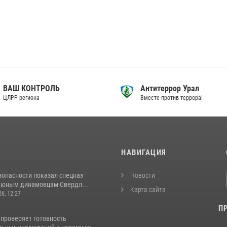
ВАШ КОНТРОЛЬ
Антитеррор Урал
ЦЛРР региона
Вместе против террора!
И
НАВИГАЦИЯ
зопасности показал спецназ
Новости
 юным динамовцам Свердл...
Карта сайта
26, 12:27
П
 проверяет готовность