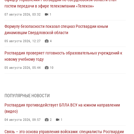
гостем передачи в эфире телекомпании «Телекон»
07 августа 2026, 03:32
1
Формулу безопасности показал спецназ Росгвардии юным
динамовцам Свердловской области
05 августа 2026, 12:27
4
Росгвардия проверяет готовность образовательных учреждений к
новому учебному году
05 августа 2026, 05:44
10
Росгвардия противодействует БПЛА ВСУ на южном направлении
(видео)
04 августа 2026, 09:57
2
1
ПОПУЛЯРНЫЕ НОВОСТИ
Росгвардия противодействует БПЛА ВСУ на южном направлении
Росгвардия приняла участие в обеспечении безопасности Дня
(видео)
города в Екатеринбурге
04 августа 2026, 09:57
2
1
03 августа 2026, 07:43
3
Связь – это основа управления войсками: специалисты Росгвардии
Росгвардия приняла участие в межведомственном