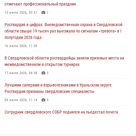
отмечают профессиональный праздник
антитеррористическом учении в Свердловской области
15 июля 2026, 03:51
1
31 июля 2026, 12:27
1
Росгвардия в цифрах. Вневедомственная охрана в Свердловской
Росгвардия обеспечивает безопасность граждан на южном
области свыше 19 тысяч раз выезжала по сигналам «тревога» в I
направлении
полугодии 2026 года
31 июля 2026, 06:56
1
16 июля 2026, 11:29
Представитель Управления Росгвардии по Свердловской области
В Свердловской области росгвардейцы заняли призовые места на
рассказал об итогах работы подразделения в эфире телекомпании
межведомственном и открытом турнирах
«Телекон»
17 июля 2026, 04:38
3
30 июля 2026, 11:33
1
Лучшими саперами и взрывотехниками в Уральском округе
Росгвардии признаны свердловские специалисты
09 июля 2026, 11:14
5
Сотрудник свердловского СОБР поднялся на пьедестал почета
Всероссийского чемпионата Росгвардии по боксу
08 июля 2026, 12:02
5