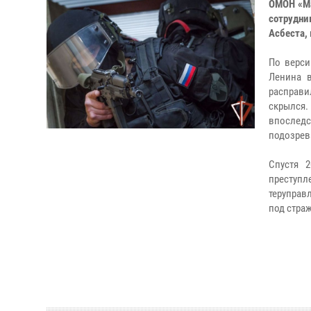
ОМОН «Ма
сотрудни
Асбеста,
По верси
Ленина в
расправи
скрылся.
впослед
подозрев
Спустя 
преступ
теруправ
под страж