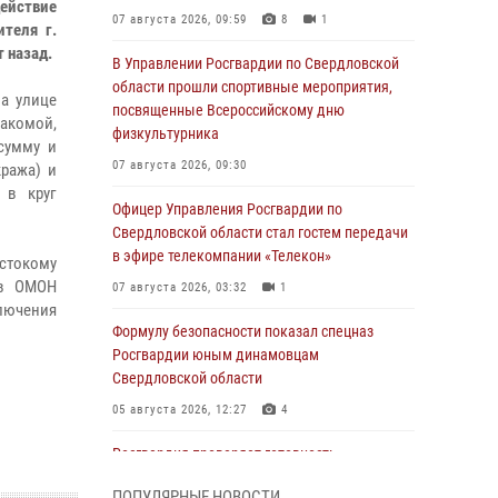
действие
07 августа 2026, 09:59
8
1
теля г.
 назад.
В Управлении Росгвардии по Свердловской
области прошли спортивные мероприятия,
на улице
посвященные Всероссийскому дню
акомой,
физкультурника
сумму и
07 августа 2026, 09:30
кража) и
 в круг
Офицер Управления Росгвардии по
Свердловской области стал гостем передачи
в эфире телекомпании «Телекон»
стокому
ов ОМОН
07 августа 2026, 03:32
1
ключения
Формулу безопасности показал спецназ
Росгвардии юным динамовцам
Свердловской области
05 августа 2026, 12:27
4
Росгвардия проверяет готовность
образовательных учреждений к новому
ПОПУЛЯРНЫЕ НОВОСТИ