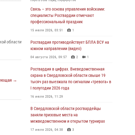
учебному году
Связь – это основа управления войсками:
05 августа 2026, 05:44
10
специалисты Росгвардии отмечают
Росгвардия противодействует БПЛА ВСУ на
профессиональный праздник
южном направлении (видео)
15 июля 2026, 03:51
1
04 августа 2026, 09:57
2
1
кой области
Росгвардия противодействует БПЛА ВСУ на
Росгвардия приняла участие в обеспечении
южном направлении (видео)
безопасности Дня города в Екатеринбурге
04 августа 2026, 09:57
2
1
03 августа 2026, 07:43
3
Росгвардия в цифрах. Вневедомственная
Росгвардия приняла участие в
охрана в Свердловской области свыше 19
ующая →
межведомственном антитеррористическом
тысяч раз выезжала по сигналам «тревога» в
учении в Свердловской области
I полугодии 2026 года
31 июля 2026, 12:27
1
16 июля 2026, 11:29
Росгвардия обеспечивает безопасность
В Свердловской области росгвардейцы
граждан на южном направлении
заняли призовые места на
межведомственном и открытом турнирах
31 июля 2026, 06:56
1
17 июля 2026, 04:38
3
Представитель Управления Росгвардии по