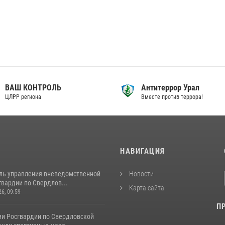
ВАШ КОНТРОЛЬ
Антитеррор Урал
ЦЛРР региона
Вместе против террора!
И
НАВИГАЦИЯ
ль управления вневедомственной
Новости
вардии по Свердлов...
Карта сайта
26, 09:59
П
ии Росгвардии по Свердловской