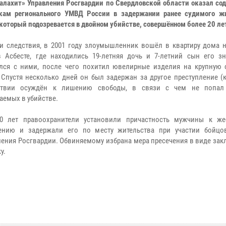
лахит» Управления Росгвардии по Свердловской области оказал со
кам регионального УМВД России в задержании ранее судимого жи
 который подозревается в двойном убийстве, совершённом более 20 лет
и следствия, в 2001 году злоумышленник вошёл в квартиру дома 
 Асбесте, где находились 19-летняя дочь и 7-летний сын его зн
лся с ними, после чего похитил ювелирные изделия на крупную 
 Спустя несколько дней он был задержан за другое преступление (
ствии осуждён к лишению свободы, в связи с чем не попал
аемых в убийстве.
20 лет правоохранители установили причастность мужчины к же
лению и задержали его по месту жительства при участии бойц
ления Росгвардии. Обвиняемому избрана мера пресечения в виде за
у.