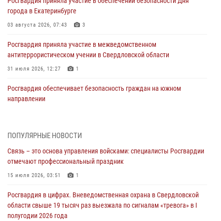
Росгвардия приняла участие в обеспечении безопасности Дня
города в Екатеринбурге
03 августа 2026, 07:43
3
Росгвардия приняла участие в межведомственном
антитеррористическом учении в Свердловской области
31 июля 2026, 12:27
1
Росгвардия обеспечивает безопасность граждан на южном
направлении
31 июля 2026, 06:56
1
Представитель Управления Росгвардии по Свердловской области
ПОПУЛЯРНЫЕ НОВОСТИ
рассказал об итогах работы подразделения в эфире телекомпании
Связь – это основа управления войсками: специалисты Росгвардии
«Телекон»
отмечают профессиональный праздник
30 июля 2026, 11:33
1
15 июля 2026, 03:51
1
В Свердловской области росгвардейцы стали призерами
Росгвардия в цифрах. Вневедомственная охрана в Свердловской
спартакиады «Динамо» памяти погибшего офицера милиции
области свыше 19 тысяч раз выезжала по сигналам «тревога» в I
29 июля 2026, 12:30
6
полугодии 2026 года