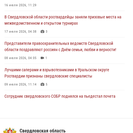
Православные священники поддержали росгвардейцев в зоне СВО
16 июля 2026, 11:29
28 июля 2026, 11:03
В Свердловской области росгвардейцы заняли призовые места на
межведомственном и открытом турнирах
Свердловские росгвардейцы завоевали медали на окружном
чемпионате по комплексному единоборству
17 июля 2026, 04:38
3
28 июля 2026, 09:42
4
Представители правоохранительных ведомств Свердловской
области поздравляют россиян с Днём семьи, любви и верности!
08 июля 2026, 04:05
1
Лучшими саперами и взрывотехниками в Уральском округе
Росгвардии признаны свердловские специалисты
09 июля 2026, 11:14
5
Сотрудник свердловского СОБР поднялся на пьедестал почета
Всероссийского чемпионата Росгвардии по боксу
08 июля 2026, 12:02
5
В Екатеринбурге прошел чемпионат Управления Росгвардии по
Свердловской области по комплексному единоборству
Свердловская область