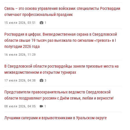
Связь – это основа управления войсками: специалисты Росгвардии
Росгвардия приняла участие в межведомственном
отмечают профессиональный праздник
антитеррористическом учении в Свердловской области
15 июля 2026, 03:51
1
31 июля 2026, 12:27
1
Росгвардия в цифрах. Вневедомственная охрана в Свердловской
Росгвардия обеспечивает безопасность граждан на южном
области свыше 19 тысяч раз выезжала по сигналам «тревога» в I
направлении
полугодии 2026 года
31 июля 2026, 06:56
1
16 июля 2026, 11:29
Представитель Управления Росгвардии по Свердловской области
В Свердловской области росгвардейцы заняли призовые места на
рассказал об итогах работы подразделения в эфире телекомпании
межведомственном и открытом турнирах
«Телекон»
17 июля 2026, 04:38
3
30 июля 2026, 11:33
1
Представители правоохранительных ведомств Свердловской
области поздравляют россиян с Днём семьи, любви и верности!
08 июля 2026, 04:05
1
Лучшими саперами и взрывотехниками в Уральском округе
Росгвардии признаны свердловские специалисты