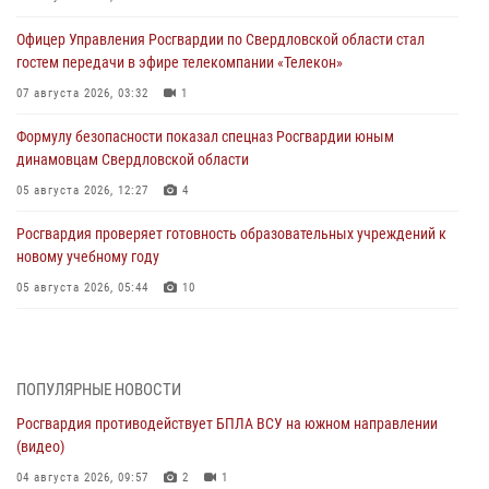
Офицер Управления Росгвардии по Свердловской области стал
гостем передачи в эфире телекомпании «Телекон»
07 августа 2026, 03:32
1
Формулу безопасности показал спецназ Росгвардии юным
динамовцам Свердловской области
05 августа 2026, 12:27
4
Росгвардия проверяет готовность образовательных учреждений к
новому учебному году
05 августа 2026, 05:44
10
Росгвардия противодействует БПЛА ВСУ на южном направлении
(видео)
04 августа 2026, 09:57
2
1
ПОПУЛЯРНЫЕ НОВОСТИ
Росгвардия противодействует БПЛА ВСУ на южном направлении
Росгвардия приняла участие в обеспечении безопасности Дня
(видео)
города в Екатеринбурге
04 августа 2026, 09:57
2
1
03 августа 2026, 07:43
3